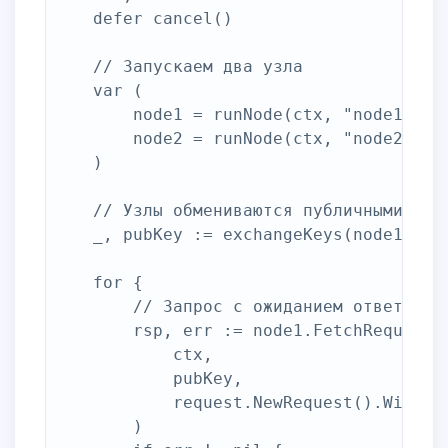
	defer cancel()

    // Запускаем два узла

	var (

		node1 = runNode(ctx, "node1")

		node2 = runNode(ctx, "node2")

	)

    // Узлы обмениваются публичными ключ
	_, pubKey := exchangeKeys(node1, node2)

	for {

        // Запрос с ожиданием ответа

		rsp, err := node1.FetchRequest(

			ctx,

			pubKey,

			request.NewRequest().WithBody([]byte("hello, world!")),

		)
