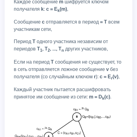
Каждое сообщение
m
шифруется ключом
получателя
k
:
c = E
(m)
,
k
Сообщение
c
отправляется в период
= T
всем
участникам сети,
Период
T
одного участника независим от
периодов
T
, T
, ..., T
других участников,
1
2
n
Если на период
T
сообщения не существует, то
в сеть отправляется ложное сообщение
v
без
получателя (со случайным ключом
r
):
c = E
(v)
,
r
Каждый участник пытается расшифровать
принятое им сообщение из сети:
m = D
(c)
.
k