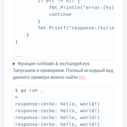
		if err != nil {

			fmt.Println("error:(%s)\n", err.Error())

			continue

		}

		fmt.Printf("response:(%s)\n", string(rsp.GetBody()))

	}

}

...
Функции runNode & exchangeKeys
Запускаем и проверяем. Полный исходный код
данного примера можно найти
тут
.
$ go run .

>

response:(echo: hello, world!)

response:(echo: hello, world!)

response:(echo: hello, world!)

response:(echo: hello, world!)
