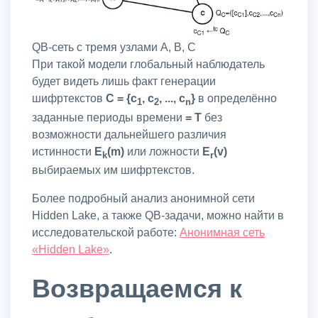
QB-сеть с тремя узлами A, B, C
При такой модели глобальный наблюдатель
будет видеть лишь факт генерации
шифртекстов
C = {c
, c
, ..., c
}
в определённо
1
2
n
заданные периоды времени
=
T
без
возможности дальнейшего различия
истинности
E
(m)
или ложности
E
(v)
k
r
выбираемых им шифртекстов.
Более подробный анализ анонимной сети
Hidden Lake, а также QB-задачи, можно найти в
исследовательской работе:
Анонимная сеть
«Hidden Lake»
.
Возвращаемся к