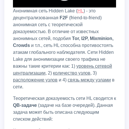
Анонимная сеть Hidden Lake
(
HL
) - это
децентрализованная
F2F
(friend-to-friend)
анонимная сеть с теоретической
доказуемостью. В отличие от известных
анонимных сетей, подобия
Tor, I2P, Mixminion,
Crowds
и т.п., сеть HL способна противостоять
атакам глобального наблюдателя. Сети Hidden
Lake для анонимизации своего трафика не
важны такие критерии как: 1)
уровень сетевой
централизации
, 2)
количество узлов
, 3)
расположение узлов
и 4)
связь между узлами
в
сети.
Теоретическая доказуемость сети HL сводится к
QB-задаче
(задаче на базе очередей). Данная
задача может быть описана следующим
списком действий: