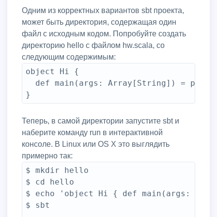
Одним из корректных вариантов sbt проекта,
может быть директория, содержащая один
файл с исходным кодом. Попробуйте создать
директорию hello с файлом hw.scala, со
следующим содержимым:
object Hi {

  def main(args: Array[String]) = printl
Теперь, в самой директории запустите sbt и
наберите команду run в интерактивной
консоле. В Linux или OS X это выглядить
примерно так:
$ mkdir hello

$ cd hello

$ echo 'object Hi { def main(args: Arra
$ sbt

...
