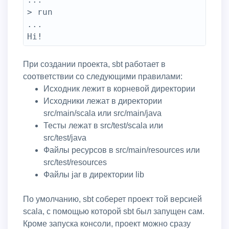
> run

...

При создании проекта, sbt работает в
соответствии со следующими правилами:
Исходник лежит в корневой директории
Исходники лежат в директории
src/main/scala или src/main/java
Тесты лежат в src/test/scala или
src/test/java
Файлы ресурсов в src/main/resources или
src/test/resources
Файлы jar в директории lib
По умолчанию, sbt соберет проект той версией
scala, с помощью которой sbt был запущен сам.
Кроме запуска консоли, проект можно сразу