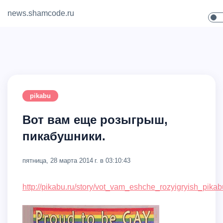
news.shamcode.ru
Home
Contact
pikabu
Вот вам еще розыгрыш,
пикабушники.
пятница, 28 марта 2014 г. в 03:10:43
http://pikabu.ru/story/vot_vam_eshche_rozyigryish_pik