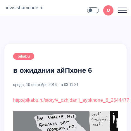
news.shamcode.ru
Home
Contact
pikabu
в ожидании айПхоне 6
среда, 10 сентября 2014 г. в 03:11:21
http://pikabu.ru/story/v_ozhidanii_aypkhone_6_2644477