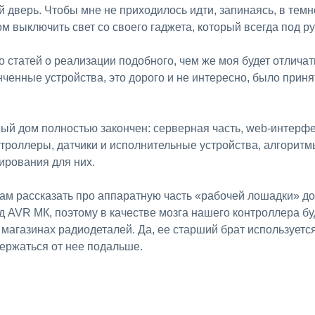
 дверь. Чтобы мне не приходилось идти, запинаясь, в темн
ом выключить свет со своего гаджета, который всегда под ру
 статей о реализации подобного, чем же моя будет отлича
нченные устройства, это дорого и не интересно, было прин
ый дом полностью закончен: серверная часть, web-интерфе
нтроллеры, датчики и исполнительные устройства, алгорит
ирования для них.
ам рассказать про аппаратную часть «рабочей лошадки» дома
 AVR МК, поэтому в качестве мозга нашего контроллера бу
х магазинах радиодеталей. Да, ее старший брат использует
держаться от нее подальше.