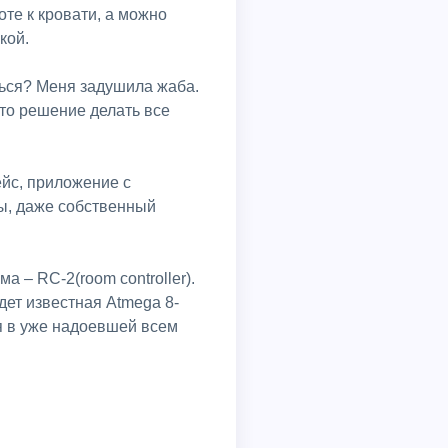
оте к кровати, а можно
кой.
ться? Меня задушила жаба.
ято решение делать все
йс, приложение с
мы, даже собственный
 – RC-2(room controller).
дет известная Atmega 8-
ся в уже надоевшей всем