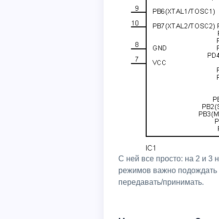
С ней все просто: на 2 и 
режимов важно подождать 
передавать/принимать.