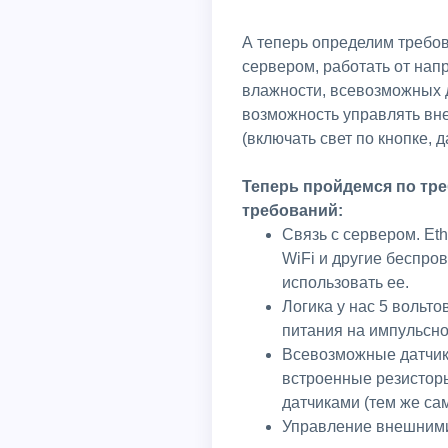
А теперь определим требов
сервером, работать от нап
влажности, всевозможных да
возможность управлять вне
(включать свет по кнопке, д
Теперь пройдемся по тр
требований:
Связь с сервером. Eth
WiFi и другие беспро
использовать ее.
Логика у нас 5 вольт
питания на импульсно
Всевозможные датчики
встроенные резисторы
датчиками (тем же са
Управление внешними