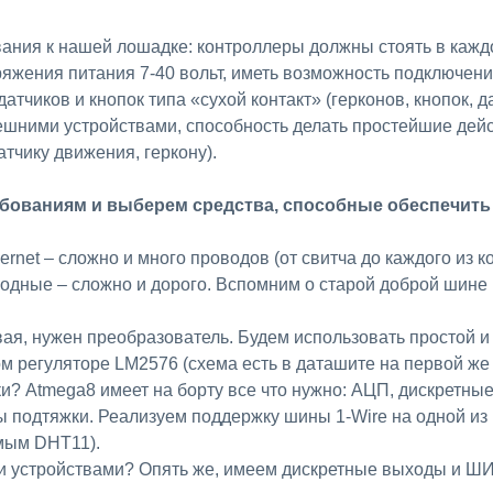
ания к нашей лошадке: контроллеры должны стоять в каждо
ряжения питания 7-40 вольт, иметь возможность подключен
тчиков и кнопок типа «сухой контакт» (герконов, кнопок, д
шними устройствами, способность делать простейшие дейс
атчику движения, геркону).
ебованиям и выберем средства, способные обеспечить
ernet – сложно и много проводов (от свитча до каждого из ко
водные – сложно и дорого. Вспомним о старой доброй шине
овая, нужен преобразователь. Будем использовать простой 
м регуляторе LM2576 (схема есть в даташите на первой же
? Atmega8 имеет на борту все что нужно: АЦП, дискретные
 подтяжки. Реализуем поддержку шины 1-Wire на одной из
мым DHT11).
 устройствами? Опять же, имеем дискретные выходы и Ш