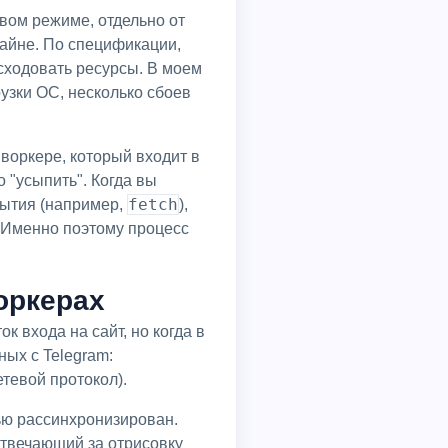
овом режиме, отдельно от
айне. По спецификации,
сходовать ресурсы. В моем
узки ОС, несколько сбоев
воркере, который входит в
 "усыпить". Когда вы
fetch
бытия (например,
),
. Именно поэтому процесс
оркерах
 входа на сайт, но когда в
ных с Telegram:
етевой протокол).
ью рассинхронизирован.
отвечающий за отрисовку