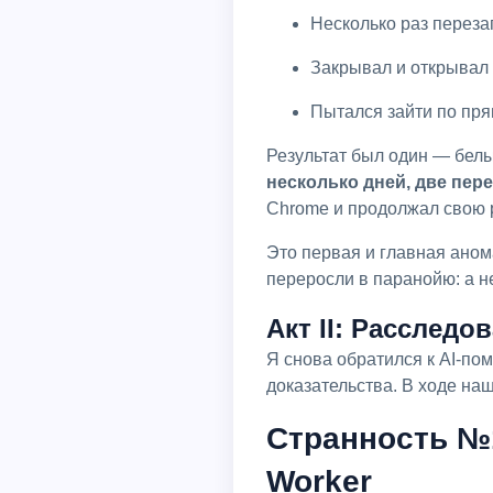
Несколько раз перез
Закрывал и открывал
Пытался зайти по пр
Результат был один — бел
несколько дней, две пер
Chrome и продолжал свою 
Это первая и главная аномалия. Поведение, абсолютно нетипичное для обычного веб-скрипта. Мои подозрения
переросли в паранойю: а н
Акт II: Расслед
Я снова обратился к AI-помощнику с просьбой провести более глубокое исследование и помочь собрать
доказательства. В ходе на
Странность №1
Worker