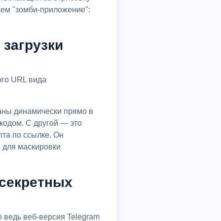
аем "зомби-приложение":
 загрузки
ого URL вида
аны динамически прямо в
 кодом. С другой — это
пта по ссылке. Он
й для маскировки
 секретных
о ведь веб-версия Telegram