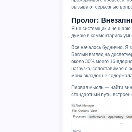
вызывают серьезные вопр
Пролог: Внезапн
Я не системщик и не шарю особо в безопасности и в том как бы схватить за хвост призрака, даже если он майнер,
думаю в комментариях умн
Все началось буднично. Я заметил, что дома слишком жарко, а кулеры процессора вышли на взлетный режим.
Беглый взгляд на диспетче
около 30% моего 16-ядерно
нагрузка, сопоставимая с ре
моих вкладок не содержала
Первая мысль — найти виновную вкладку. Я обратился за помощью к ChatGPT, который любезно подсказал
стандартный путь: встроен