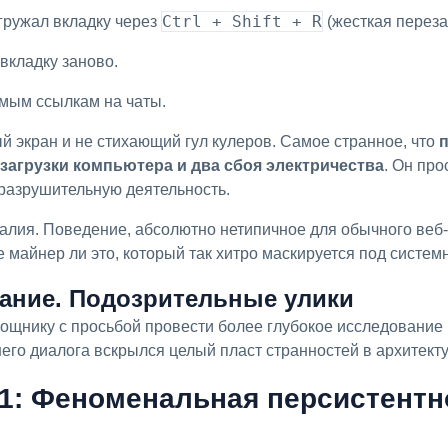
Ctrl + Shift + R
агружал вкладку через
(жесткая перезаг
 вкладку заново.
ямым ссылкам на чаты.
ый экран и не стихающий гул кулеров. Самое странное, что
езагрузки компьютера и два сбоя электричества
. Он про
разрушительную деятельность.
е майнер ли это, который так хитро маскируется под систем
ование. Подозрительные улики
шего диалога вскрылся целый пласт странностей в архитект
: Феноменальная персистентно