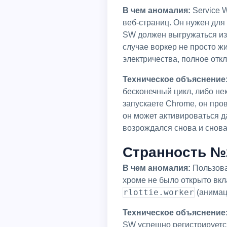
В чем аномалия:
Service W
веб-страниц. Он нужен дл
SW должен выгружаться из 
случае воркер не просто ж
электричества, полное откл
Техническое объяснение
бесконечный цикл, либо нек
запускаете Chrome, он про
он может активироваться д
возрождался снова и снова
Странность №2
В чем аномалия:
Пользоват
хроме не было открыто вкла
rlottie.worker
(анимац
Техническое объяснение
SW успешно регистрируется