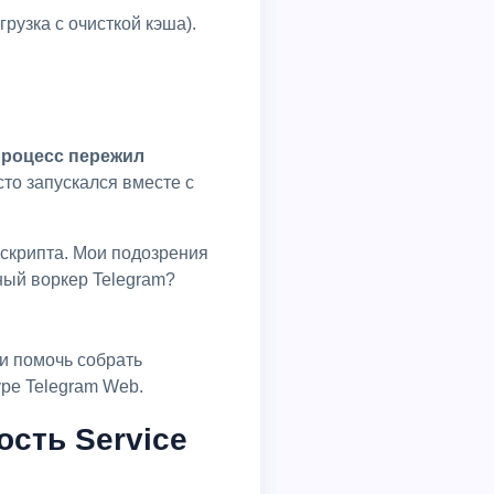
рузка с очисткой кэша).
процесс пережил
сто запускался вместе с
ный воркер Telegram?
уре Telegram Web.
сть Service