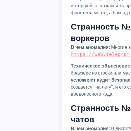
интерфейса, по какой-то п
фронтенд мертв, а бэкенд 
Странность №3
воркеров
В чем аномалия:
Многие в
https://web.telegram
Техническое объяснение
браузере из строки или мас
усложняет аудит безопа
создается "на лету", и ег
вредоносного кода.
Странность №4
чатов
В чем аномалия:
В диспет