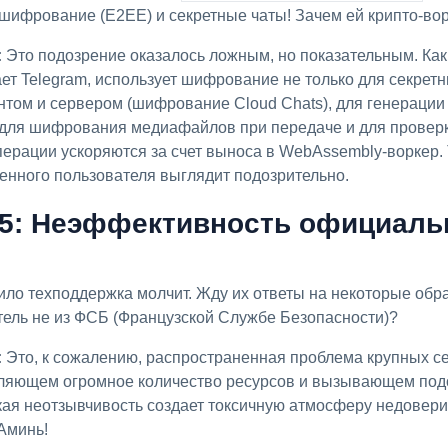
шифрование (E2EE) и секретные чаты! Зачем ей крипто-во
:
Это подозрение оказалось ложным, но показательным. Как 
ает Telegram, использует шифрование не только для секретн
нтом и сервером (шифрование Cloud Chats), для генерации
для шифрования медиафайлов при передаче и для провер
перации ускоряются за счет выноса в WebAssembly-воркер. 
енного пользователя выглядит подозрительно.
5: Неэффективность официаль
ило техподдержка молчит. Жду их ответы на некоторые обр
тель не из ФСБ (Французской Службе Безопасности)?
:
Это, к сожалению, распространенная проблема крупных сер
ебляющем огромное количество ресурсов и вызывающем подо
кая неотзывчивость создает токсичную атмосферу недоверия
 Аминь!