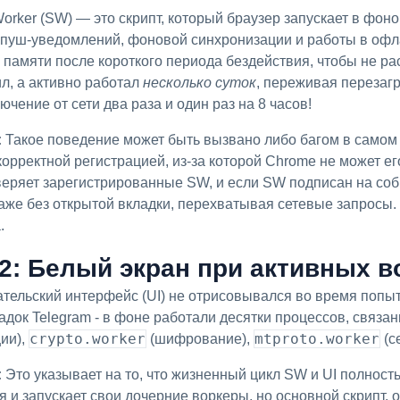
orker (SW) — это скрипт, который браузер запускает в фон
я пуш-уведомлений, фоновой синхронизации и работы в офл
памяти после короткого периода бездействия, чтобы не ра
ил, а активно работал
несколько суток
, переживая перезагр
ючение от сети два раза и один раз на 8 часов!
:
Такое поведение может быть вызвано либо багом в самом 
орректной регистрацией, из-за которой Chrome не может его
веряет зарегистрированные SW, и если SW подписан на со
аже без открытой вкладки, перехватывая сетевые запросы
.
: Белый экран при активных в
ельский интерфейс (UI) не отрисовывался во время попыток
док Telegram - в фоне работали десятки процессов, связан
crypto.worker
mtproto.worker
ии),
(шифрование),
(с
:
Это указывает на то, что жизненный цикл SW и UI полност
 и запускает свои дочерние воркеры, но основной скрипт, 