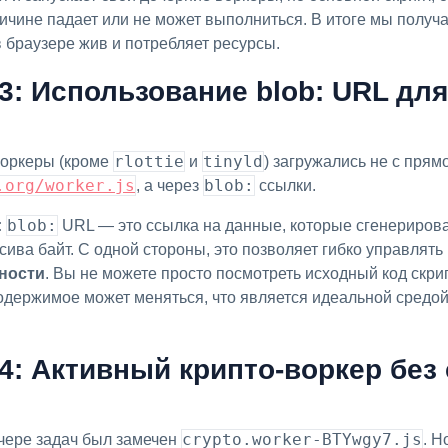
ричине падает или не может выполниться. В итоге мы получ
в браузере жив и потребляет ресурсы.
: Использование blob: URL для
rlottie
tinyld
оркеры (кроме
и
) загружались не с прям
.org/worker.js
blob:
, а через
ссылки.
blob:
:
URL — это ссылка на данные, которые сгенериров
сива байт. С одной стороны, это позволяет гибко управлять
сности
. Вы не можете просто посмотреть исходный код скри
о содержимое может меняться, что является идеальной средо
: Активный крипто-воркер без
crypto.worker-BTYwgy7.js
чере задач был замечен
. Н