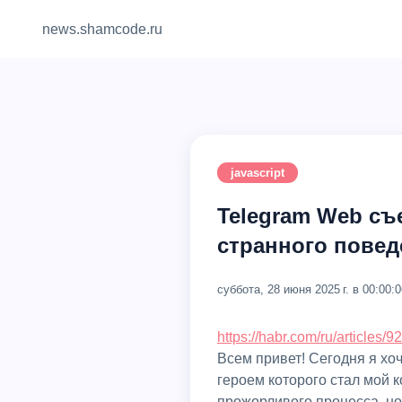
news.shamcode.ru
javascript
Telegram Web съ
странного повед
суббота, 28 июня 2025 г. в 00:00:0
https://habr.com/ru/articles/9
Всем привет! Сегодня я хочу поделиться историей одного странного и затянувшегося расследования, главным
героем которого стал мой к
прожорливого процесса, но