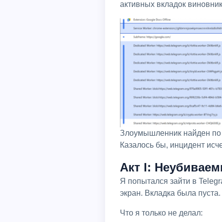
активных вкладок виновник
Злоумышленник найден по 
Казалось бы, инцидент исч
Акт I: Неубивае
Я попытался зайти в Telegram Web снова, но вместо привычного интерфейса меня встретил абсолютно белый
экран. Вкладка была пуста
Что я только не делал: