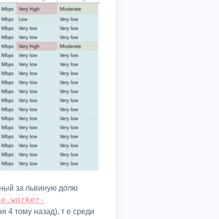
ie.worker-
я 4 тому назад), т е среди