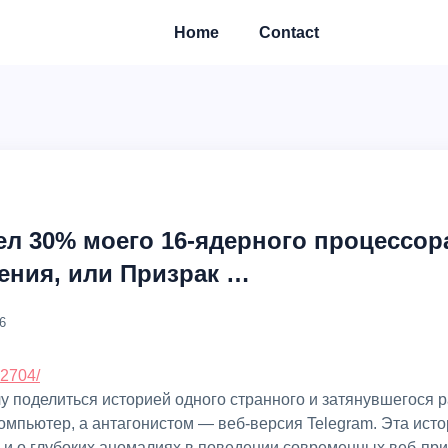
Home
Contact
ел 30% моего 16-ядерного процессор
ения, или Призрак …
6
22704/
омпьютер, а антагонистом — веб-версия Telegram. Эта исто
 и о глубоких аномалиях в поведении современных веб-пр