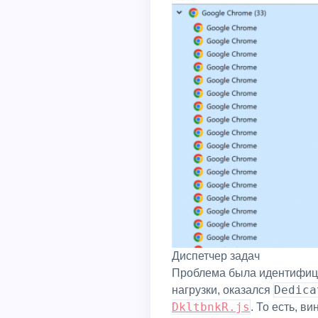
Диспетчер задач
Проблема была идентифицирована практически сразу. Процесс с PID 7136, ответственный за львиную долю
Dedic
нагрузки, оказался
DkltbnkR.js
. То есть, в