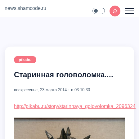
news.shamcode.ru
Home
Contact
pikabu
Старинная головоломка....
воскресенье, 23 марта 2014 г. в 03:10:30
http://pikabu.ru/story/starinnaya_golovolomka_2096324