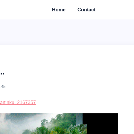
Home
Contact
..
:45
_kartinku_2167357