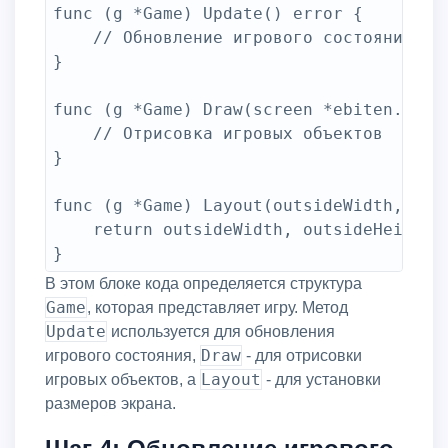
func (g *Game) Update() error {

	// Обновление игрового состояния

}

func (g *Game) Draw(screen *ebiten.Image
	// Отрисовка игровых объектов

}

func (g *Game) Layout(outsideWidth, out
	return outsideWidth, outsideHeight

В этом блоке кода определяется структура
Game
, которая представляет игру. Метод
Update
используется для обновления
Draw
игрового состояния,
- для отрисовки
Layout
игровых объектов, а
- для установки
размеров экрана.