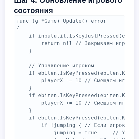
Шаг 4: Обновление игрового
состояния
func (g *Game) Update() error

{

	if inpututil.IsKeyJustPressed(ebiten.KeyEscape) {

		return nil // Закрываем игру, возвращая nil

	}

	// Управление игроком

	if ebiten.IsKeyPressed(ebiten.KeyLeft) {

		playerX -= 10 // Смещаем игрока влево при нажатии клавиши влево

	}

	if ebiten.IsKeyPressed(ebiten.KeyRight) {

		playerX += 10 // Смещаем игрока вправо при нажатии клавиши вправо

	}

	if ebiten.IsKeyPressed(ebiten.KeyUp) {

		if !jumping { // Если игрок не в состоянии прыжка

			jumping = true     // Устанавливаем флаг прыжка
