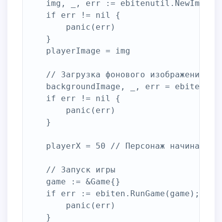
	img, _, err := ebitenutil.NewImageFromFile("person.png")

	if err != nil {

		panic(err)

	}

	playerImage = img

	// Загрузка фонового изображения

	backgroundImage, _, err = ebitenutil.NewImageFromFile("Game_Background.png")

	if err != nil {

		panic(err)

	}

	playerX = 50 // Персонаж начинает игру немного правее

	// Запуск игры

	game := &Game{}

	if err := ebiten.RunGame(game); err != nil {

		panic(err)

	}
