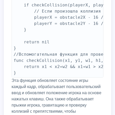
	if checkCollision(playerX, playerY, 16, 16, obstacle2X, obstacle2Y, obstacle2Width, obstacle2Height) {

		// Если произошла коллизия со вторым препятствием

		playerX = obstacle2X - 16 // Устанавливаем игрока перед вторым препятствием

		playerY = obstacle2Y - 16 // Устанавливаем игрока на верхний край второго препятствия

	}

	return nil

}

//Вспомогательная функция для проверки к
func checkCollision(x1, y1, w1, h1, x2, 
	return x1 < x2+w2 && x1+w1 > x2 && y1 < y2+h2 && y1+h1 > y2

Эта функция обновляет состояние игры
каждый кадр, обрабатывает пользовательский
ввод и обновляет положение игрока на основе
нажатых клавиш. Она также обрабатывает
прыжки игрока, гравитацию и проверку
коллизий с препятствиями, чтобы