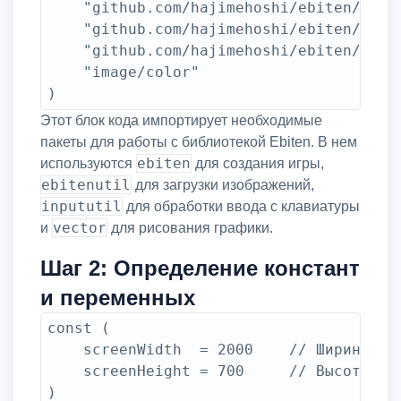
	"github.com/hajimehoshi/ebiten/v2/ebitenutil"

	"github.com/hajimehoshi/ebiten/v2/inpututil"

	"github.com/hajimehoshi/ebiten/v2/vector"

	"image/color"

)
Этот блок кода импортирует необходимые
пакеты для работы с библиотекой Ebiten. В нем
ebiten
используются
для создания игры,
ebitenutil
для загрузки изображений,
inpututil
для обработки ввода с клавиатуры
vector
и
для рисования графики.
Шаг 2: Определение констант
и переменных
const (

	screenWidth  = 2000    // Ширина игрового экрана

	screenHeight = 700     // Высота игрового экрана

)
