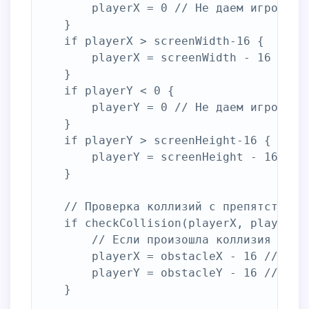
		playerX = 0 // Не даем игроку выйти за левую границу экрана

	}

	if playerX > screenWidth-16 {

		playerX = screenWidth - 16 // Не даем игроку выйти за правую границу экрана

	}

	if playerY < 0 {

		playerY = 0 // Не даем игроку выйти за верхнюю границу экрана

	}

	if playerY > screenHeight-16 {

		playerY = screenHeight - 16 // Не даем игроку выйти за нижнюю границу экрана

	}

	// Проверка коллизий с препятствиями

	if checkCollision(playerX, playerY, 16, 16, obstacleX, obstacleY, obstacleWidth, obstacleHeight) {

		// Если произошла коллизия с первым препятствием

		playerX = obstacleX - 16 // Устанавливаем игрока перед препятствием

		playerY = obstacleY - 16 // Устанавливаем игрока на верхний край препятствия

	}
