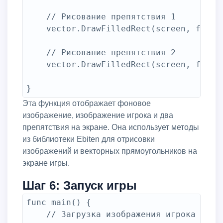
	// Рисование препятствия 1

	vector.DrawFilledRect(screen, float32(obstacleX), float32(obstacleY), float32(obstacleWidth), float32(obstacleHeight), color.Gray{}, false)

	// Рисование препятствия 2

	vector.DrawFilledRect(screen, float32(obstacle2X), float32(obstacle2Y), float32(obstacle2Width), float32(obstacle2Height), color.Gray{}, false)

Эта функция отображает фоновое
изображение, изображение игрока и два
препятствия на экране. Она использует методы
из библиотеки Ebiten для отрисовки
изображений и векторных прямоугольников на
экране игры.
Шаг 6: Запуск игры
func main() {

	// Загрузка изображения игрока
