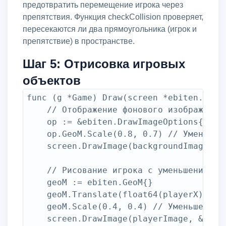
предотвратить перемещение игрока через
препятствия. Функция checkCollision проверяет,
пересекаются ли два прямоугольника (игрок и
препятствие) в пространстве.
Шаг 5: Отрисовка игровых
объектов
func (g *Game) Draw(screen *ebiten.Image
	// Отображение фонового изображения с уменьшением размера в два раза

	op := &ebiten.DrawImageOptions{}

	op.GeoM.Scale(0.8, 0.7) // Уменьшение размера в два раза

	screen.DrawImage(backgroundImage, op)

	// Рисование игрока с уменьшением размера в два раза

	geoM := ebiten.GeoM{}

	geoM.Translate(float64(playerX), float64(playerY))

	geoM.Scale(0.4, 0.4) // Уменьшение размера в два раза

	screen.DrawImage(playerImage, &ebiten.DrawImageOptions{GeoM: geoM})
