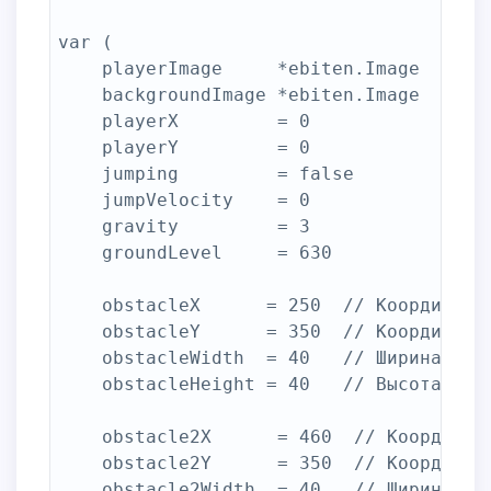
var (

	playerImage     *ebiten.Image  // Изображение игрока

	backgroundImage *ebiten.Image  // Фоновое изображение

	playerX         = 0            // Координата X игрока на экране

	playerY         = 0            // Координата Y игрока на экране

	jumping         = false        // Флаг прыжка игрока

	jumpVelocity    = 0            // Скорость прыжка игрока

	gravity         = 3            // Сила гравитации

	groundLevel     = 630          // Уровень земли, на котором находится игрок

	obstacleX      = 250  // Координата X первого препятствия

	obstacleY      = 350  // Координата Y первого препятствия

	obstacleWidth  = 40   // Ширина первого препятствия

	obstacleHeight = 40   // Высота первого препятствия

	obstacle2X      = 460  // Координата X второго препятствия

	obstacle2Y      = 350  // Координата Y второго препятствия

	obstacle2Width  = 40   // Ширина второго препятствия
