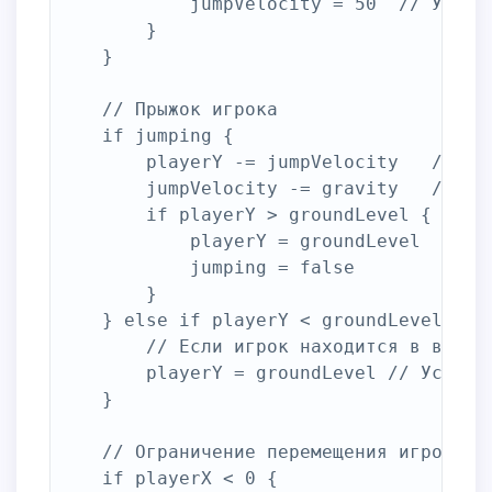
			jumpVelocity = 50  // Устанавливаем скорость прыжка

		}

	}

	// Прыжок игрока

	if jumping {

		playerY -= jumpVelocity   // Обновляем положение игрока по вертикали

		jumpVelocity -= gravity   // Уменьшаем скорость прыжка из-за гравитации

		if playerY > groundLevel { // Если игрок достиг земли

			playerY = groundLevel  // Устанавливаем его на уровень земли

			jumping = false        // Сбрасываем флаг прыжка

		}

	} else if playerY < groundLevel {

		// Если игрок находится в воздухе выше уровня земли

		playerY = groundLevel // Устанавливаем его на уровень земли

	}

	// Ограничение перемещения игрока в пределах экрана

	if playerX < 0 {
