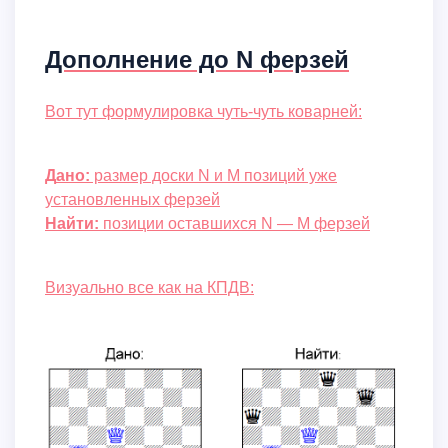
Дополнение до N ферзей
Вот тут формулировка чуть-чуть коварней:
Дано:
размер доски N и M позиций уже
установленных ферзей
Найти:
позиции оставшихся N — M ферзей
Визуально все как на КПДВ: