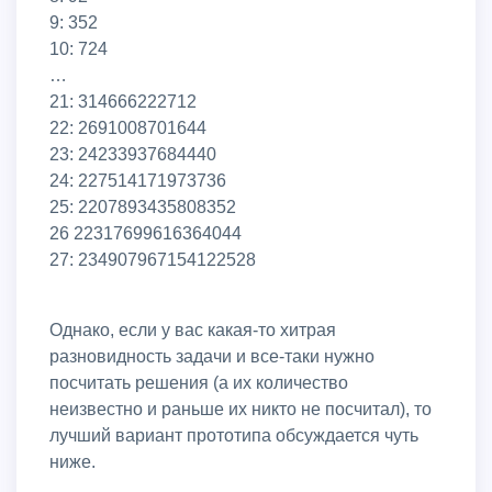
9: 352
10: 724
…
21: 314666222712
22: 2691008701644
23: 24233937684440
24: 227514171973736
25: 2207893435808352
26 22317699616364044
27: 234907967154122528
Однако, если у вас какая-то хитрая
разновидность задачи и все-таки нужно
посчитать решения (а их количество
неизвестно и раньше их никто не посчитал), то
лучший вариант прототипа обсуждается чуть
ниже.