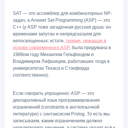
SAT — это ассемблер для комбинаторных NP-
задач, а Answer Set Programming (ASP) — это
С++ (у ASP тоже загадочная русская душа: он
временами запутан и непредсказуем для
непосвященных; кстати,
теория, лежащая в
основе современного ASP
, была придумана в
1988ом году Михаилом Гельфондом и
Владимиром Лифшицем, работавших тогда в
университетах Техаса и Стэнфорда
соответственно).
Если говорить упрощенно: ASP — это
декларативный язык программирования
ограничений (constraints в англоязычной
литературе) с синтаксисом Prolog. То есть мы
записываем, каким ограничениям должно
удовлетворять решение, а система сводит всё к