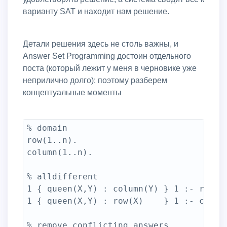
варианту SAT и находит нам решение.
Детали решения здесь не столь важны, и
Answer Set Programming достоин отдельного
поста (который лежит у меня в черновике уже
неприлично долго): поэтому разберем
концептуальные моменты
% domain

row(1..n).

column(1..n).

% alldifferent

1 { queen(X,Y) : column(Y) } 1 :- row(X)
1 { queen(X,Y) : row(X)    } 1 :- column
% remove conflicting answers
