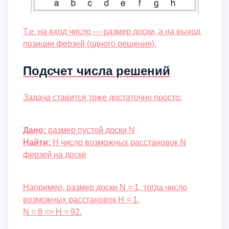
Т.е. на вход число — размер доски, а на выход
позиции ферзей (одного решения).
Подсчет числа решений
Задача ставится тоже достаточно просто:
Дано:
размер пустой доски N
Найти:
H число возможных расстановок N
ферзей на доске
Например, размер доски N = 1, тогда число
возможных расстановок H = 1.
N = 8 => H = 92.