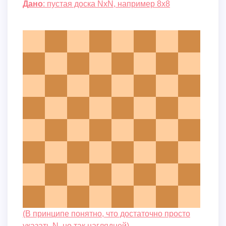
Дано
: пустая доска NxN, например 8х8
(в принципе понятно, что достаточно просто
указать N, но так наглядней)