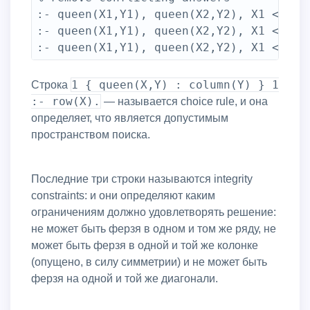
:- queen(X1,Y1), queen(X2,Y2), X1 < X2, 
:- queen(X1,Y1), queen(X2,Y2), X1 < X2, 
:- queen(X1,Y1), queen(X2,Y2), X1 < X2,
1 { queen(X,Y) : column(Y) } 1
Строка
:- row(X).
— называется choice rule, и она
определяет, что является допустимым
пространством поиска.
Последние три строки называются integrity
constraints: и они определяют каким
ограничениям должно удовлетворять решение:
не может быть ферзя в одном и том же ряду, не
может быть ферзя в одной и той же колонке
(опущено, в силу симметрии) и не может быть
ферзя на одной и той же диагонали.