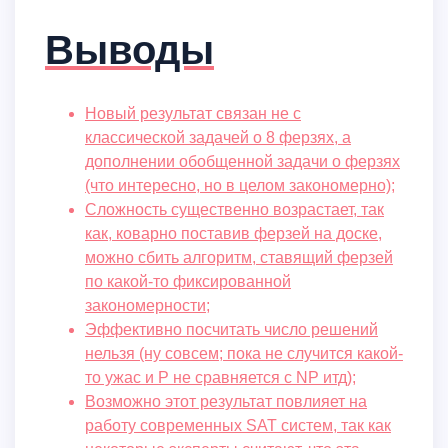
Выводы
Новый результат связан не с
классической задачей о 8 ферзях, а
дополнении обобщенной задачи о ферзях
(что интересно, но в целом закономерно);
Сложность существенно возрастает, так
как, коварно поставив ферзей на доске,
можно сбить алгоритм, ставящий ферзей
по какой-то фиксированной
закономерности;
Эффективно посчитать число решений
нельзя (ну совсем; пока не случится какой-
то ужас и P не сравняется с NP итд);
Возможно этот результат повлияет на
работу современных SAT систем, так как