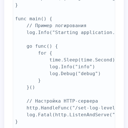
}

func main() {

	// Пример логирования

	log.Info("Starting application...")

	go func() {

		for {

			time.Sleep(time.Second)

			log.Info("info")

			log.Debug("debug")

		}

	}()

	// Настройка HTTP-сервера

	http.HandleFunc("/set-log-level", logLevelHandler)

	log.Fatal(http.ListenAndServe(":8080", nil))

}
