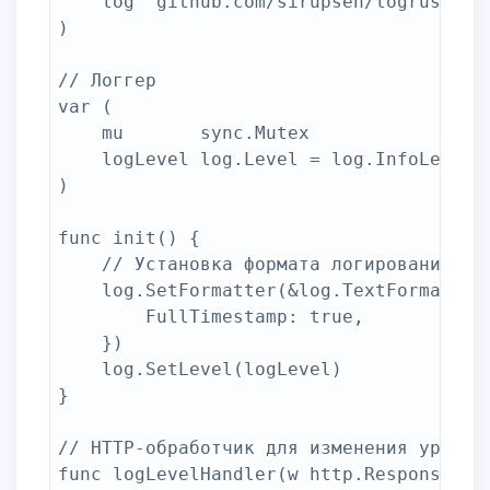
	log "github.com/sirupsen/logrus"

)

// Логгер

var (

	mu       sync.Mutex

	logLevel log.Level = log.InfoLevel

)

func init() {

	// Установка формата логирования

	log.SetFormatter(&log.TextFormatter{

		FullTimestamp: true,

	})

	log.SetLevel(logLevel)

}

// HTTP-обработчик для изменения уровня 
func logLevelHandler(w http.ResponseWrit