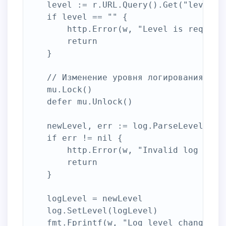
	level := r.URL.Query().Get("level")

	if level == "" {

		http.Error(w, "Level is required", http.StatusBadRequest)

		return

	}

	// Изменение уровня логирования

	mu.Lock()

	defer mu.Unlock()

	newLevel, err := log.ParseLevel(level)

	if err != nil {

		http.Error(w, "Invalid log level", http.StatusBadRequest)

		return

	}

	logLevel = newLevel

	log.SetLevel(logLevel)

	fmt.Fprintf(w, "Log level changed to %s", logLevel)
