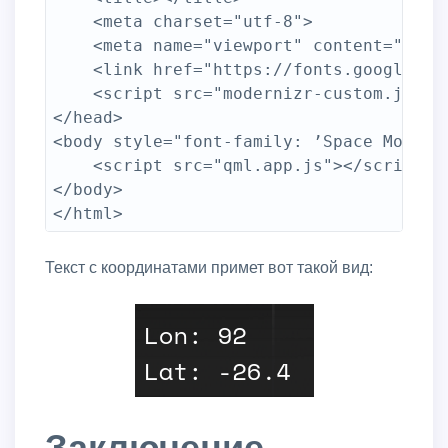
	<meta charset="utf-8">

	<meta name="viewport" content="width=device-width, initial-scale=1, maximum-scale=1">

	<link href="https://fonts.googleapis.com/css?family=Space+Mono" rel="stylesheet" type='text/css'>

	<script src="modernizr-custom.js"></script>

</head>

<body style="font-family: ’Space Mono’">
	<script src="qml.app.js"></script>

</body>

Текст с координатами примет вот такой вид:
Заключение