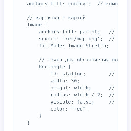
	anchors.fill: context;	// компонента растягивается на весь экран

	// картинка с картой

	Image {

		anchors.fill: parent;	// растягиваем по размерам родителя

		source: "res/map.png";	// путь к картинке

		fillMode: Image.Stretch;	// тип заливки, Stretch растягивает по размерам Image

		// точка для обозначения позиции станции

		Rectangle {

			id: station;		// id, по которому можно обращаться к компоненте

			width: 30;

			height: width;		// высота равна ширине

			radius: width / 2;	// радиус, чтобы скруглить прямоугольник до круга

			visible: false;		// по умолчанию точку не видно

			color: "red";

		}

	}
