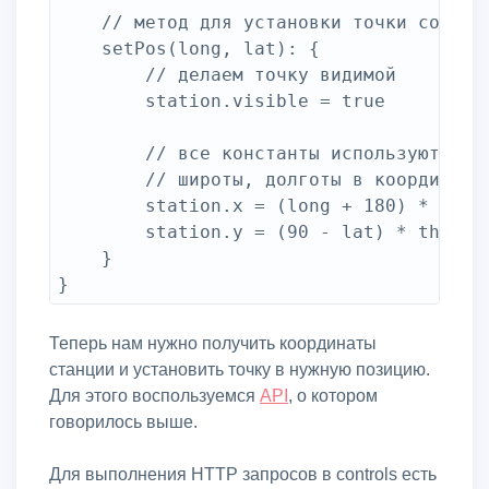
	// метод для установки точки соответственно долготе long и широте lat

	setPos(long, lat): {

		// делаем точку видимой

		station.visible = true

		// все константы используются для преобразования из координат

		// широты, долготы в координаты карты

		station.x = (long + 180) * this.width / 360 - (this.width / 28.4)

		station.y = (90 - lat) * this.height / 180 + (this.height / 19.45)

	}

Теперь нам нужно получить координаты
станции и установить точку в нужную позицию.
Для этого воспользуемся
API
, о котором
говорилось выше.
Для выполнения HTTP запросов в controls есть