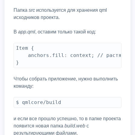
Папка
src
используется для хранения qml
исходников проекта.
В
app.qml
, оставим только такой код:
Item {

	anchors.fill: context; // растягиваем Item по размерам всего окна

Чтобы собрать приложение, нужно выполнить
команду:
$ qmlcore/build
и если все прошло успешно, то в папке проекта
появится новая папка
build.web
с
результирующими файлами.