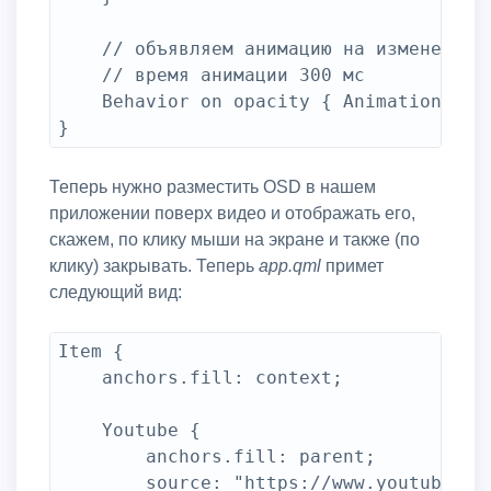
	// объявляем анимацию на изменение прозрачности

	// время анимации 300 мс

	Behavior on opacity { Animation { duration: 300; } }

Теперь нужно разместить OSD в нашем
приложении поверх видео и отображать его,
скажем, по клику мыши на экране и также (по
клику) закрывать. Теперь
app.qml
примет
следующий вид:
Item {

	anchors.fill: context;

	Youtube {

		anchors.fill: parent;

		source: "https://www.youtube.com/embed/ddFvjfvPnqk?autoplay=1&controls=0&showinfo=0";
