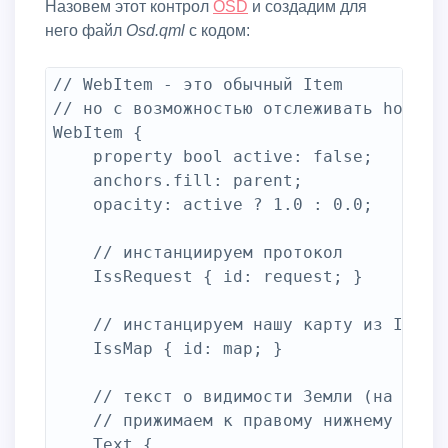
Назовем этот контрол
OSD
и создадим для
него файл
Osd.qml
с кодом:
// WebItem - это обычный Item

// но с возможностью отслеживать hover и
WebItem {

	property bool active: false;	// объявим bool свойство - флаг отображения OSD

	anchors.fill: parent;

	opacity: active ? 1.0 : 0.0;	// прозрачность в зависимости от флага active

	// инстанциируем протокол

	IssRequest { id: request; }

	// инстанцируем нашу карту из IssMap.qml

	IssMap { id: map; }

	// текст о видимости Земли (на темной стороне или освещенной)

	// прижимаем к правому нижнему краю

	Text {
