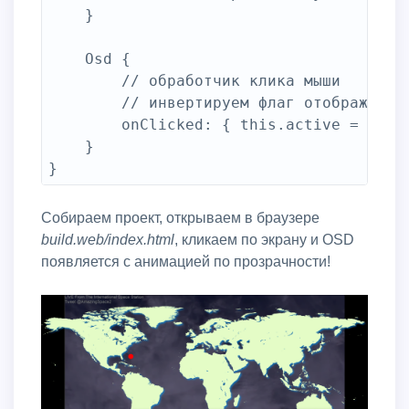
	}

	Osd {

		// обработчик клика мыши

		// инвертируем флаг отображения OSD по клику

		onClicked: { this.active = !this.active }

	}

Собираем проект, открываем в браузере
build.web/index.html
, кликаем по экрану и OSD
появляется с анимацией по прозрачности!