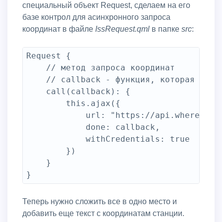
специальный объект Request, сделаем на его
базе контрол для асинхронного запроса
координат в файле
IssRequest.qml
в папке
src
:
Request {

	// метод запроса координат

	// callback - функция, которая будет выполнена в случае успешного запроса

	call(callback): {

		this.ajax({

			url: "https://api.wheretheiss.at/v1/satellites/25544",

			done: callback,

			withCredentials: true

		})

	}

Теперь нужно сложить все в одно место и
добавить еще текст с координатам станции.