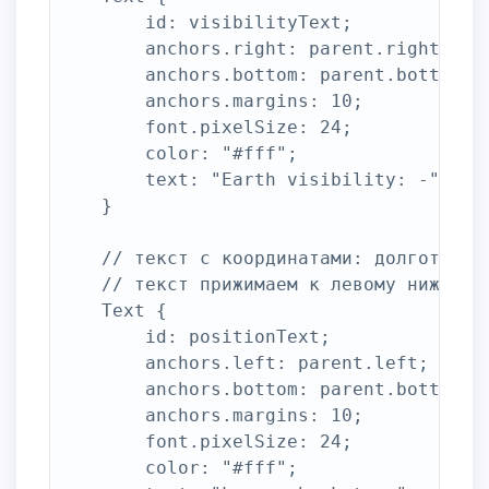
		id: visibilityText;

		anchors.right: parent.right;

		anchors.bottom: parent.bottom;

		anchors.margins: 10;

		font.pixelSize: 24;

		color: "#fff";

		text: "Earth visibility: -";

	}

	// текст с координатами: долготой и широтой

	// текст прижимаем к левому нижнему краю

	Text {

		id: positionText;

		anchors.left: parent.left;

		anchors.bottom: parent.bottom;

		anchors.margins: 10;

		font.pixelSize: 24;

		color: "#fff";
