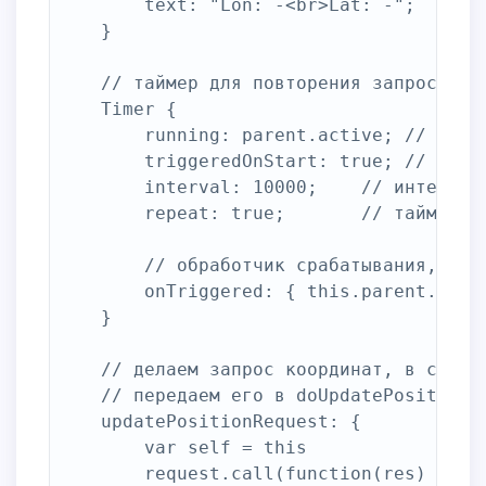
		text: "Lon: -<br>Lat: -";	// в текст можно вставлять html теги

	}

	// таймер для повторения запросов

	Timer {

		running: parent.active;	// таймер работает пока активен OSD

		triggeredOnStart: true;	// таймер срабатывает при старте

		interval: 10000;	// интервал повторения 10 секунд

		repeat: true;		// таймер повторяется

		// обработчик срабатывания, зовем метод updatePositionRequest

		onTriggered: { this.parent.updatePositionRequest() }

	}

	// делаем запрос координат, в случае успеха парсим результат

	// передаем его в doUpdatePosition

	updatePositionRequest: {

		var self = this

		request.call(function(res) {
