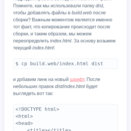
Помните, как мы использовали папку
dist
,
чтобы добавлять файлы в
build.web
после
сборки? Важным моментом является именно
тот факт, что копирование происходит после
сборки, и таким образом, мы можем
переопределить
index.html
. За основу возьмем
текущий
index.html
:
$ cp build.web/index.html dist
и добавим линк на новый
шрифт
. После
небольших правок
dist/index.html
будет
выглядеть вот так:
<!DOCTYPE html>

<html>

<head>

	<title></title>
