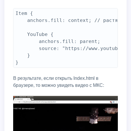
Item {

	anchors.fill: context; // растягиваем Item по размерам всего окна

	YouTube {

		anchors.fill: parent;

		source: "https://www.youtube.com/embed/ddFvjfvPnqk?autoplay=1&controls=0&showinfo=0";

	}

В результате, если открыть Index.html в
браузере, то можно увидеть видео с МКС: