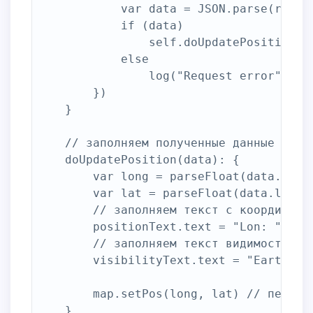
			var data = JSON.parse(res.target.response)

			if (data)

				self.doUpdatePosition(data)

			else

				log("Request error")

		})

	}

	// заполняем полученные данные

	doUpdatePosition(data): {

		var long = parseFloat(data.longitude) // долгота

		var lat = parseFloat(data.latitude) // широта

		// заполняем текст с координатами станции

		positionText.text = "Lon: " + Number((long).toFixed(1)) + "<br>Lat: " + Number((lat).toFixed(1))

		// заполняем текст видимости data.visibility возвращает строку 'eclipsed' или 'daylight'

		visibilityText.text = "Earth visibility: " + data.visibility

		map.setPos(long, lat) // передаем координаты станции карте

	}
