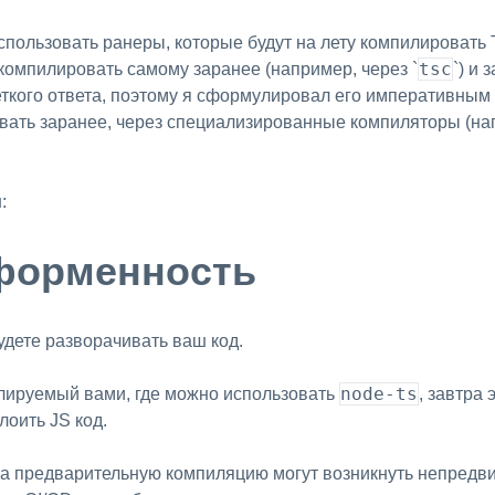
пользовать ранеры, которые будут на лету компилировать Ty
tsc
и компилировать самому заранее (например, через `
`) и 
четкого ответа, поэтому я сформулировал его императивным
овать заранее, через специализированные компиляторы (н
:
форменность
будете разворачивать ваш код.
node-ts
олируемый вами, где можно использовать
, завтра
лоить JS код.
а предварительную компиляцию могут возникнуть непредви