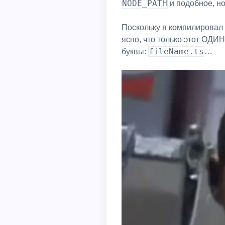
NODE_PATH
и подобное, но
Поскольку я компилировал з
ясно, что только этот ОДИ
fileName.ts
буквы:
…