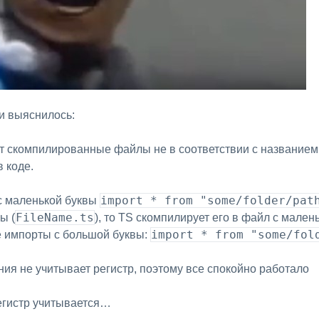
 и выяснилось:
т скомпилированные файлы не в соответствии с названием 
 коде.
import * from "some/folder/pat
 с маленькой буквы
FileName.ts
ы (
), то TS скомпилирует его в файл с мален
import * from "some/fol
е импорты с большой буквы:
ния не учитывает регистр, поэтому все спокойно работало
регистр учитывается…