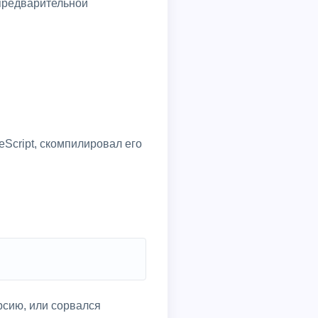
 предварительной
eScript, скомпилировал его
и
рсию, или сорвался