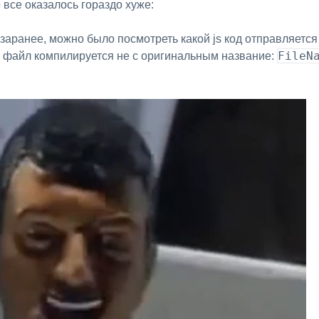
 все оказалось гораздо хуже:
аранее, можно было посмотреть какой js код отправляется 
FileN
Н файл компилируется не с оригинальным название: