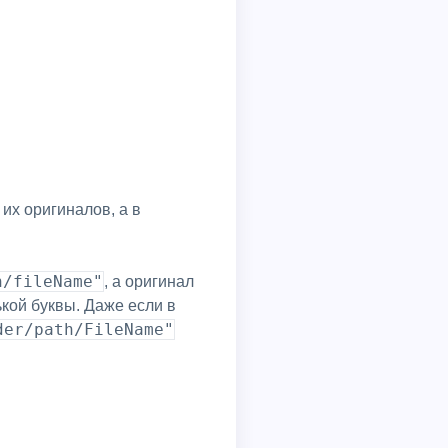
их оригиналов, а в
h/fileName"
, а оригинал
ькой буквы. Даже если в
der/path/FileName"