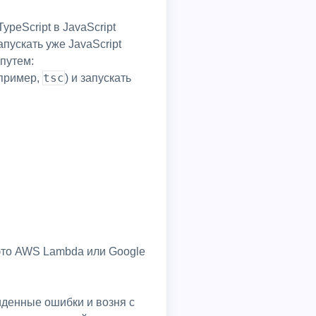
peScript в JavaScript
запускать уже JavaScript
 путем:
tsc
апример,
) и запускать
 это AWS Lambda или Google
денные ошибки и возня с