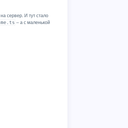
на сервер. И тут стало
ame.ts
– а с маленькой