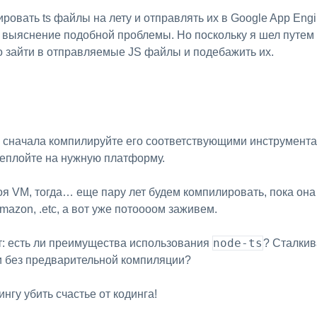
овать ts файлы на лету и отправлять их в Google App Engi
 выяснение подобной проблемы. Но поскольку я шел путем
о зайти в отправляемые JS файлы и подебажить их.
 сначала компилируйте его соответствующими инструментами 
 деплойте на нужную платформу.
воя VM, тогда… еще пару лет будем компилировать, пока она
mazon, .etc, а вот уже потоооом заживем.
node-ts
ет: есть ли преимущества использования
? Сталкив
 без предварительной компиляции?
ингу убить счастье от кодинга!