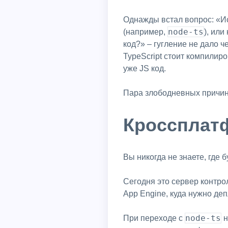
Однажды встал вопрос: «Ис
node-ts
(например,
), ил
код?» – гугление не дало 
TypeScript стоит компилир
уже JS код.
Пара злободневных причин
Кроссплат
Вы никогда не знаете, где 
Сегодня это сервер контр
App Engine, куда нужно деп
node-ts
При переходе с
н