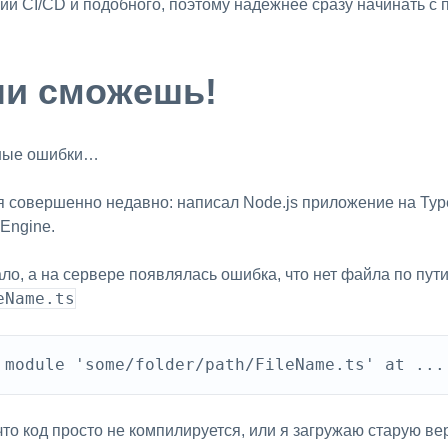
и CI/CD и подобного, поэтому надежнее сразу начинать с
ли сможешь!
дные ошибки…
ся совершенно недавно: написал Node.js приложение на Typ
Engine.
ло, а на сервере появлялась ошибка, что нет файла по пут
eName.ts
 module 'some/folder/path/FileName.ts' at ...
то код просто не компилируется, или я загружаю старую ве