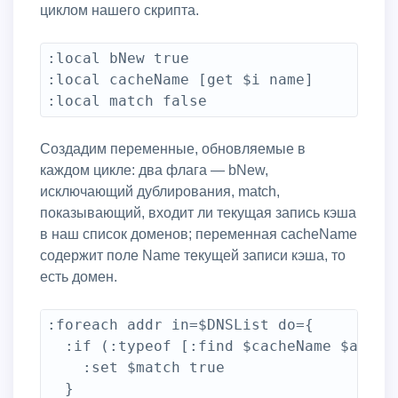
циклом нашего скрипта.
:local bNew true

:local cacheName [get $i name]

Создадим переменные, обновляемые в
каждом цикле: два флага — bNew,
исключающий дублирования, match,
показывающий, входит ли текущая запись кэша
в наш список доменов; переменная cacheName
содержит поле Name текущей записи кэша, то
есть домен.
:foreach addr in=$DNSList do={

  :if (:typeof [:find $cacheName $addr] 
    :set $match true

  }
