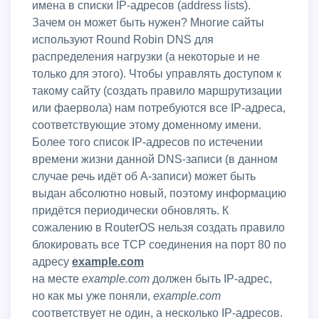
имена в списки IP-адресов (address lists).
Зачем он может быть нужен? Многие сайты
используют Round Robin DNS для
распределения нагрузки (а некоторые и не
только для этого). Чтобы управлять доступом к
такому сайту (создать правило маршрутизации
или фаервола) нам потребуются все IP-адреса,
соответствующие этому доменному имени.
Более того список IP-адресов по истечении
времени жизни данной DNS-записи (в данном
случае речь идёт об A-записи) может быть
выдан абсолютно новый, поэтому информацию
придётся периодически обновлять. К
сожалению в RouterOS нельзя создать правило
блокировать все TCP соединения на порт 80 по
адресу
example.com
на месте
example.com
должен быть IP-адрес,
но как мы уже поняли,
example.com
соответствует не один, а несколько IP-адресов.