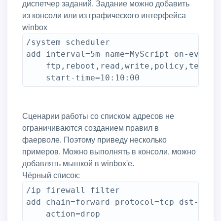
диспетчер заданий. Задание можно добавить
из консоли или из графического интерфейса
winbox
/system scheduler

add interval=5m name=MyScript on-event="
    ftp,reboot,read,write,policy,test,p
Сценарии работы со списком адресов не
ограничиваются созданием правил в
фаерволе. Поэтому приведу несколько
примеров. Можно выполнять в консоли, можно
добавлять мышкой в winbox'е.
Чёрный список:
/ip firewall filter 

add chain=forward protocol=tcp dst-port=