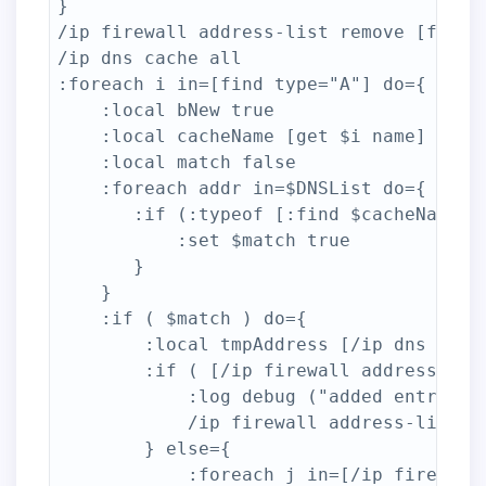
}

/ip firewall address-list remove [find w
/ip dns cache all

:foreach i in=[find type="A"] do={

    :local bNew true

    :local cacheName [get $i name]

    :local match false

    :foreach addr in=$DNSList do={

       :if (:typeof [:find $cacheName $a
           :set $match true

       }

    }

    :if ( $match ) do={

        :local tmpAddress [/ip dns cache
        :if ( [/ip firewall address-list
            :log debug ("added entry: $
            /ip firewall address-list a
        } else={

            :foreach j in=[/ip firewall 