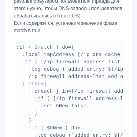
резолве браузером пользователя (правда для
этого нужно, чтобы DNS-запросы пользователя
обрабатывались в RouterOS).
Если содержится, установим значение флага
match в true.
:if ( $match ) do={

  :local tmpAddress [/ip dns cache get $
  :if ( [/ip firewall address-list find 
    :log debug ("added entry: $[/ip dns 
    /ip firewall address-list add addre
  } else={

    :foreach j in=[/ip firewall address-
      :if ( [/ip firewall address-list g
        :set bNew false

      }

    }

    :if ( $bNew ) do={

      :log debug ("added entry: $[/ip dn