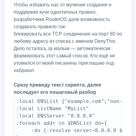
Чтобы избавить нас от мучения создания и
поддержки кучи однотипных правил,
разработчики RouterOS дали возможность
создавать правило так:
блокировать все TCP соединения на порт 80 по
любому адресу из списка с именем DenyThis
Дело осталось за малым — автоматически
формировать этот самый список. Кто ещё не
утомился от моей писанины приглашаю под
хабракат.
Сразу приведу текст скрипта, далее
последует его пошаговый разбор
:local DNSList {"example.com";"non-exist
:local ListName "MyList"

:local DNSServer "8.8.8.8"

:foreach addr in $DNSList do={

     :do {:resolve server=8.8.8.8 $addr