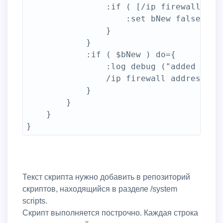
                :if ( [/ip firewall add
                    :set bNew false

                }

            }

            :if ( $bNew ) do={

                :log debug ("added entr
                /ip firewall address-li
            }

        }

    }

Текст скрипта нужно добавить в репозиторий
скриптов, находящийся в разделе /system
scripts.
Скрипт выполняется построчно. Каждая строка