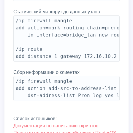
Статический маршрут до данных узлов
/ip firewall mangle

add action=mark-routing chain=prerouting
    in-interface=bridge_lan new-routing-
/ip route

Сбор информации о клиентах
/ip firewall mangle

add action=add-src-to-address-list addre
Список источников:
Документация по написанию скриптов
Простые примеры от разработчиков RouterOS