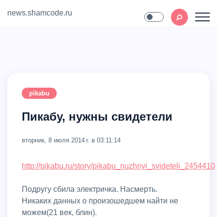
news.shamcode.ru
Home
Contact
pikabu
Пикабу, нужны свидетели
вторник, 8 июля 2014 г. в 03:11:14
http://pikabu.ru/story/pikabu_nuzhnyi_svideteli_2454410
Подругу сбила электричка. Насмерть.
Никаких данных о произошедшем найти не
можем(21 век, блин).