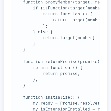
    function proxyMember(target, member)
        if (isFunction(target[member])) 
            return function () {

                return target[member].ap
            };

        } else {

            return target[member];

        }

    }

    function returnPromise(promise) {

        return function () {

            return promise;

        };

    }

    function initialize() {

        my.ready = Promise.resolve(true)
        my.isExtensionInstalled = return