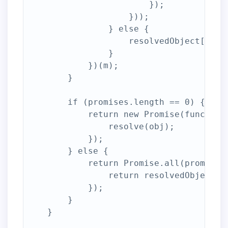
                        });

                    }));

                } else {

                    resolvedObject[m] = 
                }

            })(m);

        }

        if (promises.length == 0) {

            return new Promise(function 
                resolve(obj);

            });

        } else {

            return Promise.all(promises)
                return resolvedObject;

            });

        }

    }
