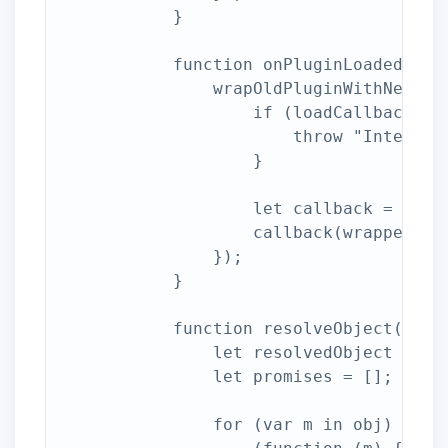
            }

            function onPluginLoaded(plug
                wrapOldPluginWithNewInt
                    if (loadCallbacks.le
                        throw "Internal 
                    }

                    let callback = loadC
                    callback(wrappedPlug
                });

            }

            function resolveObject(obj) 
                let resolvedObject = {};
                let promises = [];

                for (var m in obj) {
