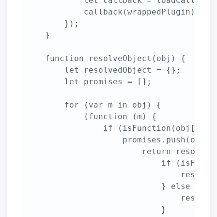
            let callback = loadCallbacks
            callback(wrappedPlugin);

        });

    }

    function resolveObject(obj) {

        let resolvedObject = {};

        let promises = [];

        for (var m in obj) {

            (function (m) {

                if (isFunction(obj[m].th
                    promises.push(obj[m]
                        return resolveO
                            if (isFuncti
                                resolved
                            } else {

                                resolved
                            }
