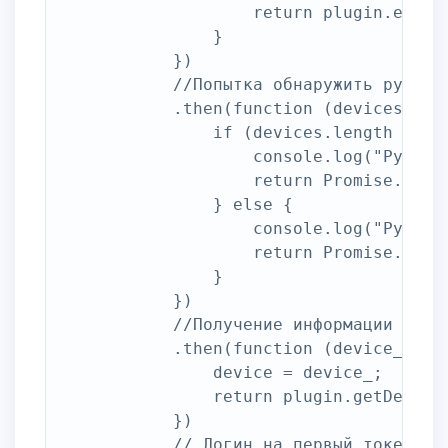
                    return plugin.enumer
                }

            })

            //Попытка обнаружить рутокен
            .then(function (devices) {

                if (devices.length > 0) 
                    console.log("Рутокен
                    return Promise.resol
                } else {

                    console.log("Рутокен
                    return Promise.rejec
                }

            })

            //Получение информации об ру
            .then(function (device_) {

                device = device_;

                return plugin.getDevice
            })

            // Логин на первый токен в с