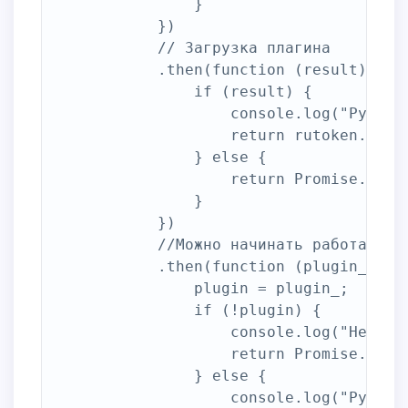
                }

            })

            // Загрузка плагина

            .then(function (result) {

                if (result) {

                    console.log("Рутокен
                    return rutoken.loadP
                } else {

                    return Promise.rejec
                }

            })

            //Можно начинать работать с 
            .then(function (plugin_) {

                plugin = plugin_;

                if (!plugin) {

                    console.log("Не удаё
                    return Promise.rejec
                } else {

                    console.log("Рутокен