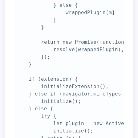
            } else {

                wrappedPlugin[m] = plugi
            }

        }

        return new Promise(function (res
            resolve(wrappedPlugin);

        });

    }

    if (extension) {

        initializeExtension();

    } else if (navigator.mimeTypes && na
        initialize();

    } else {

        try {

            let plugin = new ActiveXObje
            initialize();
