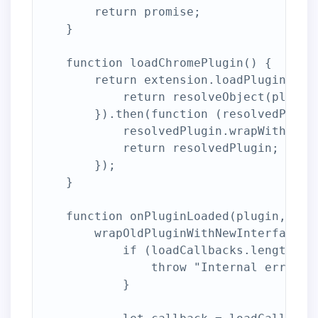
        return promise;

    }

    function loadChromePlugin() {

        return extension.loadPlugin().th
            return resolveObject(plugin)
        }).then(function (resolvedPlugin
            resolvedPlugin.wrapWithOldI
            return resolvedPlugin;

        });

    }

    function onPluginLoaded(plugin, erro
        wrapOldPluginWithNewInterface(pl
            if (loadCallbacks.length == 
                throw "Internal error";

            }
