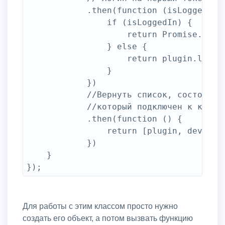
            .then(function (isLoggedIn) 
                if (isLoggedIn) {

                    return Promise.resol
                } else {

                    return plugin.login(
                }

            })

            //Вернуть список, состоящий 
            //который подключен к компью
            .then(function () {

                return [plugin, device];
            })

    }

Для работы с этим классом просто нужно
создать его объект, а потом вызвать функцию