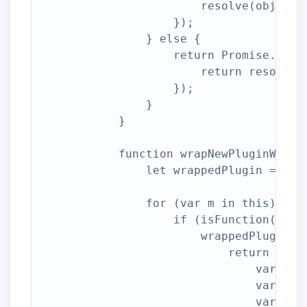
                        resolve(obj);

                    });

                } else {

                    return Promise.all(p
                        return resolvedO
                    });

                }

            }

            function wrapNewPluginWithOl
                let wrappedPlugin = {};

                for (var m in this) {

                    if (isFunction(this[
                        wrappedPlugin[m]
                            return funct
                                var suc
                                var err
                                var arg