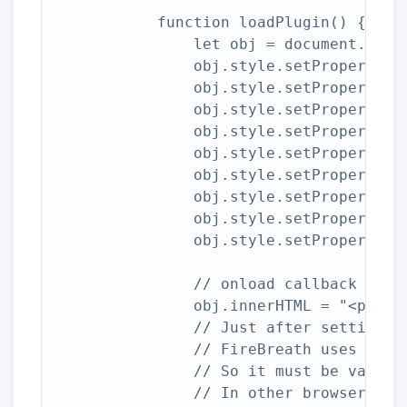
            function loadPlugin() {

                let obj = document.creat
                obj.style.setProperty("v
                obj.style.setProperty("w
                obj.style.setProperty("h
                obj.style.setProperty("m
                obj.style.setProperty("p
                obj.style.setProperty("b
                obj.style.setProperty("b
                obj.style.setProperty("m
                obj.style.setProperty("m
                // onload callback must
                obj.innerHTML = "<param 
                // Just after setting t
                // FireBreath uses onlo
                // So it must be valid,
                // In other browsers pl