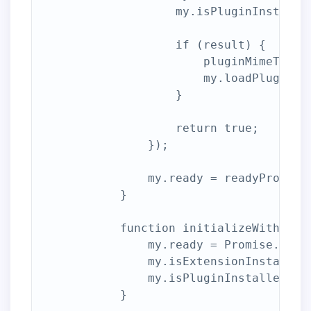
                    my.isPluginInstalle
                    if (result) {

                        pluginMimeType =
                        my.loadPlugin = 
                    }

                    return true;

                });

                my.ready = readyPromise;
            }

            function initializeWithoutPl
                my.ready = Promise.resol
                my.isExtensionInstalled
                my.isPluginInstalled = r
            }
