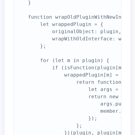
    }

    function wrapOldPluginWithNewInterfa
        let wrappedPlugin = {

            originalObject: plugin,

            wrapWithOldInterface: wrapOl
        };

        for (let m in plugin) {

            if (isFunction(plugin[m])) {
                wrappedPlugin[m] = (func
                    return function () {
                        let args = Array
                        return new Promi
                            args.push(re
                            member.apply
                        });

                    };

                })(plugin, plugin[m]);
