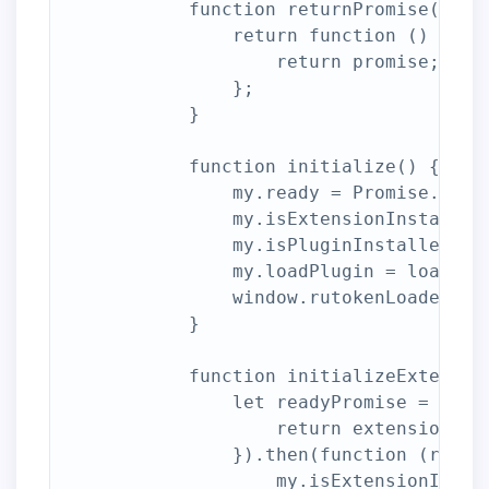
            function returnPromise(promi
                return function () {

                    return promise;

                };

            }

            function initialize() {

                my.ready = Promise.resol
                my.isExtensionInstalled
                my.isPluginInstalled = r
                my.loadPlugin = loadPlug
                window.rutokenLoaded = o
            }

            function initializeExtension
                let readyPromise = exten
                    return extension.isP
                }).then(function (result
                    my.isExtensionInsta