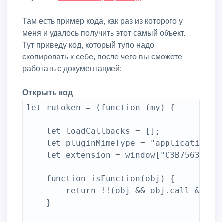
Там есть пример кода, как раз из которого у
меня и удалось получить этот самый объект.
Тут приведу код, который тупо надо
скопировать к себе, после чего вы сможете
работать с документацией:
Открыть код
let rutoken = (function (my) {

    let loadCallbacks = [];

    let pluginMimeType = "application/x-
    let extension = window["C3B7563B-BF8
    function isFunction(obj) {

        return !!(obj && obj.call && obj
    }
