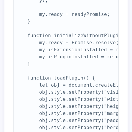
        });

        my.ready = readyPromise;

    }

    function initializeWithoutPlugin() {
        my.ready = Promise.resolve(true)
        my.isExtensionInstalled = return
        my.isPluginInstalled = returnPro
    }

    function loadPlugin() {

        let obj = document.createElement
        obj.style.setProperty("visibilit
        obj.style.setProperty("width", "
        obj.style.setProperty("height", 
        obj.style.setProperty("margin", 
        obj.style.setProperty("padding",
        obj.style.setProperty("border-st