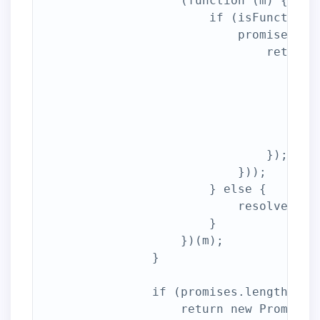
                    (function (m) {

                        if (isFunction(o
                            promises.pus
                                return 
                                    if (
                                       
                                    } el
                                        
                                    }

                                });

                            }));

                        } else {

                            resolvedObje
                        }

                    })(m);

                }

                if (promises.length == 0
                    return new Promise(f