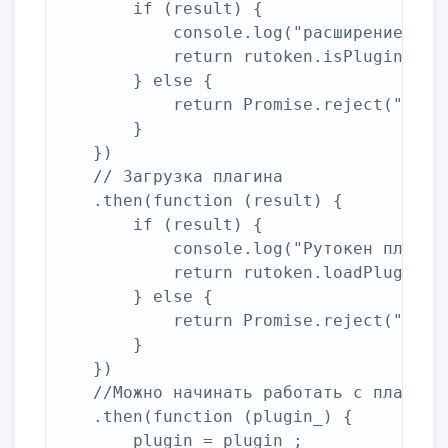
        if (result) {

            console.log("расширение 'Ада
            return rutoken.isPluginInsta
        } else {

            return Promise.reject("Не у
        }

    })

    // Загрузка плагина

    .then(function (result) {

        if (result) {

            console.log("Рутокен плагин 
            return rutoken.loadPlugin();
        } else {

            return Promise.reject("Не уд
        }

    })

    //Можно начинать работать с плагином
    .then(function (plugin_) {

        plugin = plugin_;
