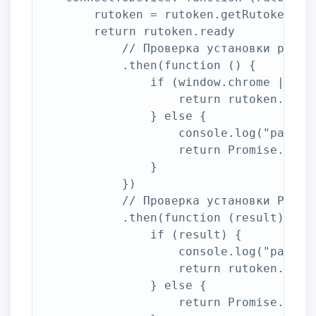
        rutoken = rutoken.getRutoken();

        return rutoken.ready

            // Проверка установки расши
            .then(function () {

                if (window.chrome || typ
                    return rutoken.isExt
                } else {

                    console.log("расшир
                    return Promise.resol
                }

            })

            // Проверка установки Рутоке
            .then(function (result) {

                if (result) {

                    console.log("расшир
                    return rutoken.isPlu
                } else {

                    return Promise.reje