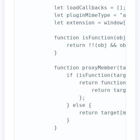
            let loadCallbacks = [];

            let pluginMimeType = "applic
            let extension = window["C3B7
            function isFunction(obj) {

                return !!(obj && obj.cal
            }

            function proxyMember(target,
                if (isFunction(target[me
                    return function () {
                        return target[me
                    };

                } else {

                    return target[member
                }

            }
