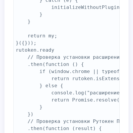
        } catch (e) {

            initializeWithoutPlugin();

        }

    }

    return my;

}({}));

rutoken.ready

    // Проверка установки расширение 'Ад
    .then(function () {

        if (window.chrome || typeof Inst
            return rutoken.isExtensionIn
        } else {

            console.log("расширение 'Ад
            return Promise.resolve(true)
        }

    })

    // Проверка установки Рутокен Плагин
    .then(function (result) {
