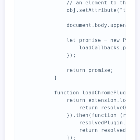
                // an element to the doc
                obj.setAttribute("type",
                document.body.appendChil
                let promise = new Promis
                    loadCallbacks.push(r
                });

                return promise;

            }

            function loadChromePlugin() 
                return extension.loadPlu
                    return resolveObject
                }).then(function (resolv
                    resolvedPlugin.wrap
                    return resolvedPlugi
                });
