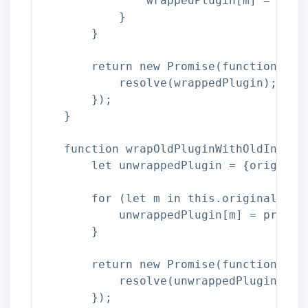
                wrappedPlugin[m] = this[
            }

        }

        return new Promise(function (res
            resolve(wrappedPlugin);

        });

    }

    function wrapOldPluginWithOldInterfa
        let unwrappedPlugin = {originalO
        for (let m in this.originalObjec
            unwrappedPlugin[m] = proxyMe
        }

        return new Promise(function (res
            resolve(unwrappedPlugin);

        });
