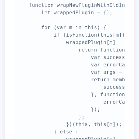
    function wrapNewPluginWithOldInterfa
        let wrappedPlugin = {};

        for (var m in this) {

            if (isFunction(this[m])) {

                wrappedPlugin[m] = (func
                    return function () {
                        var successCallb
                        var errorCallbac
                        var args = Arra
                        return member.a
                            successCallb
                        }, function (err
                            errorCallbac
                        });

                    };

                })(this, this[m]);

            } else {
