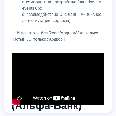
c. компонентная разработка (attrs down &
events up);
d. взаимодействие UI с Данными (бизнес-
логик, мутации, сервисы).
… И всё это — без React/Angular/Vue, только
чистый JS, только хардкор;]
Презентация
Атомарные SPA.
Александр Китов
(Альфа-Банк)