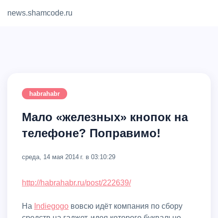
news.shamcode.ru
Home
Contact
habrahabr
Мало «железных» кнопок на
телефоне? Поправимо!
среда, 14 мая 2014 г. в 03:10:29
http://habrahabr.ru/post/222639/
На
Indiegogo
вовсю идёт компания по сбору
средств на гаджет, идея которого буквально