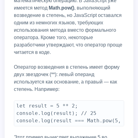
математическую операцию. В JavaScript уже
имеется метод
Math.pow()
, выполняющий
возведение в степень, но JavaScript оставался
одним из немногих языков, требующих
использования метода вместо формального
оператора. Кроме того, некоторые
разработчики утверждают, что оператор проще
читается в коде.
Оператор возведения в степень имеет форму
двух звездочек (**): левый операнд
используется как основание, а правый — как
степень. Например:
let result = 5 ** 2;

console.log(result); // 25

console.log(result === Math.pow(5, 2));
Этот пример вычисляет выражение 5 во