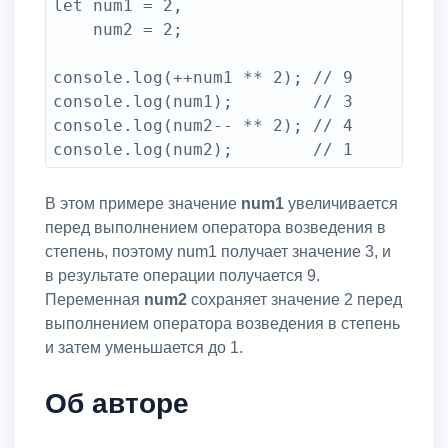
let num1 = 2,

    num2 = 2;

console.log(++num1 ** 2); // 9

console.log(num1);        // 3

console.log(num2-- ** 2); // 4

console.log(num2);        // 1
В этом примере значение
num1
увеличивается
перед выполнением оператора возведения в
степень, поэтому num1 получает значение 3, и
в результате операции получается 9.
Переменная
num2
сохраняет значение 2 перед
выполнением оператора возведения в степень
и затем уменьшается до 1.
Об авторе