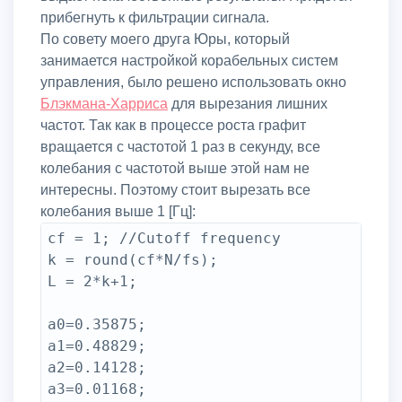
прибегнуть к фильтрации сигнала.
По совету моего друга Юры, который
занимается настройкой корабельных систем
управления, было решено использовать окно
Блэкмана-Харриса
для вырезания лишних
частот. Так как в процессе роста графит
вращается с частотой 1 раз в секунду, все
колебания с частотой выше этой нам не
интересны. Поэтому стоит вырезать все
колебания выше 1 [Гц]:
cf = 1; //Cutoff frequency

k = round(cf*N/fs);

L = 2*k+1;

a0=0.35875;

a1=0.48829;

a2=0.14128;

a3=0.01168;
