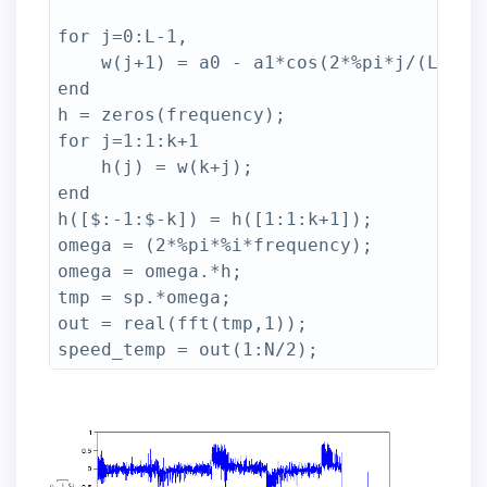
for j=0:L-1,

    w(j+1) = a0 - a1*cos(2*%pi*j/(L-1))
end

h = zeros(frequency);

for j=1:1:k+1

    h(j) = w(k+j);

end  

h([$:-1:$-k]) = h([1:1:k+1]);

omega = (2*%pi*%i*frequency);

omega = omega.*h;

tmp = sp.*omega;

out = real(fft(tmp,1));
