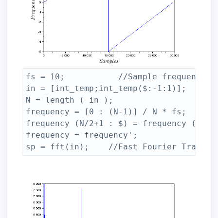
fs = 10;           //Sample frequency

in = [int_temp;int_temp($:-1:1)];

N = length ( in );

frequency = [0 : (N-1)] / N * fs;

frequency (N/2+1 : $) = frequency (N/2+1
frequency = frequency'; 
