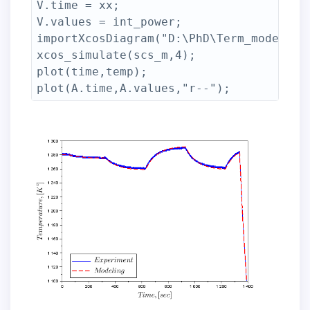
V.time = xx;

V.values = int_power;

importXcosDiagram("D:\PhD\Term_model.zco
xcos_simulate(scs_m,4);

plot(time,temp);
