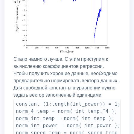
Стало намного лучше. С этим приступим к
вычислению коэффициентов регрессии.
Чтобы получить хорошие данные, необходимо
предварительно нормировать вектора данных.
Для свободной константы в уравнении нужно
задать вектор заполненный единицами.
constant (1:length(int_power)) = 1;

norm_4_temp = norm( int_temp.^4 );

norm_int_temp = norm( int_temp );

norm_int_power = norm( int_power );

norm_speed_temp = norm( speed_temp );
