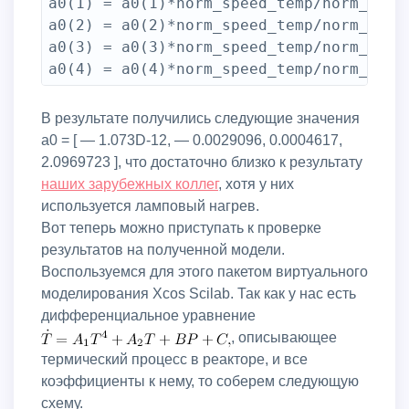
a0(1) = a0(1)*norm_speed_temp/norm_4_tem
a0(2) = a0(2)*norm_speed_temp/norm_int_t
a0(3) = a0(3)*norm_speed_temp/norm_int_p
В результате получились следующие значения
a0 = [ — 1.073D-12, — 0.0029096, 0.0004617,
2.0969723 ], что достаточно близко к результату
наших зарубежных коллег
, хотя у них
используется ламповый нагрев.
Вот теперь можно приступать к проверке
результатов на полученной модели.
Воспользуемся для этого пакетом виртуального
моделирования Xcos Scilab. Так как у нас есть
дифференциальное уравнение
, описывающее
термический процесс в реакторе, и все
коэффициенты к нему, то соберем следующую
схему.