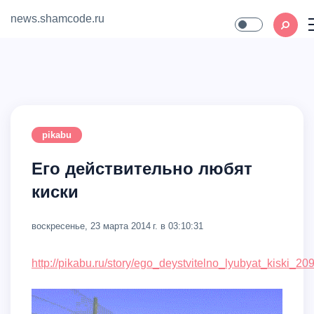
news.shamcode.ru
Home
Contact
pikabu
Его действительно любят
киски
воскресенье, 23 марта 2014 г. в 03:10:31
http://pikabu.ru/story/ego_deystvitelno_lyubyat_kiski_2