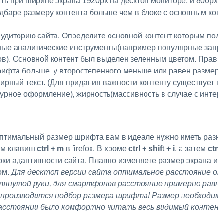
ть при ширине экрана 1920px на десктоп мониторе, и 800px
айдбаре размеру контента больше чем в блоке с основным ко
зные аналитические инструменты(например популярные зап
ов). Основной контент был выделен зеленным цветом. Прав
рифта больше, у второстепенного меньше или равен размер
рный текст. (Для придания важности контенту существует 
урное оформление), жирность(массивность в случае с инт
ем клавиш
ctrl + m
в firefox. В хроме
сtrl + shift + i
, а затем
ctr
ки адаптивности сайта. Плавно изменяете размер экрана 
ом.
Для десктоп версии сайта оптимальное расстояние от
янутой руки, для смартфонов расстояние примерно рав
и производится подбор размера шрифта! Размер необход
расстоянии было комфортно читать весь видимый конте