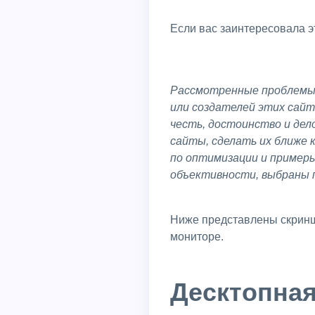
Если вас заинтересовала э
Рассмотренные проблемы являются мнением автора, и это мнение может отличатся от пользовательского
или создателей этих сайт
честь, достоинство и дел
сайты, сделать их ближе 
по оптимизации и примеры
объективности, выбраны 
Ниже представлены скриншоты сайтов с которыми мы будем работать. Первые два скриншота сделаны на 4к
мониторе.
Десктопная