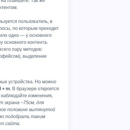
 на планшете. Так же
нтентом.
росы, по которым приходит
ило одно — у основного
у основного контента.
всего пару методов:
ерфейсом), выделение
l + m
. В браузере откроется
и наблюдайте изменения,
 экрана ~75см, для
ное половине вытянутой
имо подобрать таким
нт сайта.