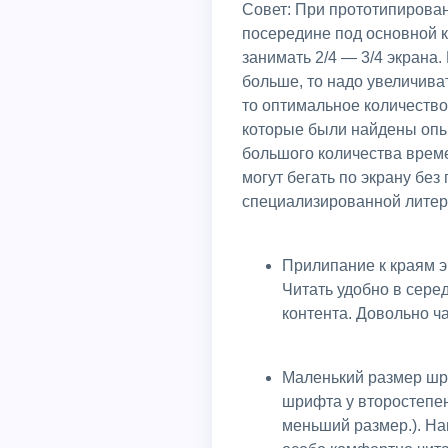
Совет: При прототипировании сайта необходио делить экран на 4 равные части и выделить 2 или 3 части
посередине под основной к
занимать 2/4 — 3/4 экрана.
больше, то надо увеличива
то оптимальное количество
которые были найдены опы
большого количества време
могут бегать по экрану бе
специализированной литер
Прилипание к краям экрана. Основной контент должен быть ровно по середине, ни слева и ни справа.
Читать удобно в сере
контента. Довольно ч
Маленький размер шри
шрифта у второстепен
меньший размер.). На