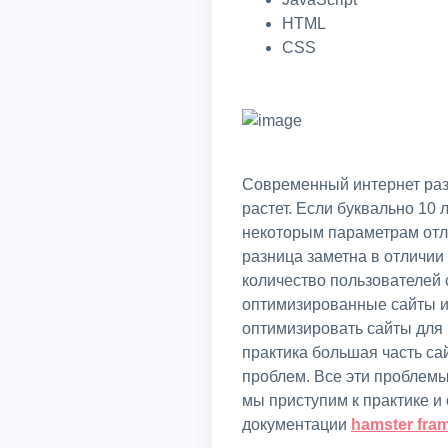
HTML
CSS
Современный интернет развивается огромными темпами и количество пользователей с каждым днем только
растет. Если буквально 10
некоторым параметрам отли
разница заметна в отличии
количество пользователей 
оптимизированные сайты и
оптимизировать сайты для 
практика большая часть са
проблем. Все эти проблемы
мы приступим к практике и
документации
hamster fra