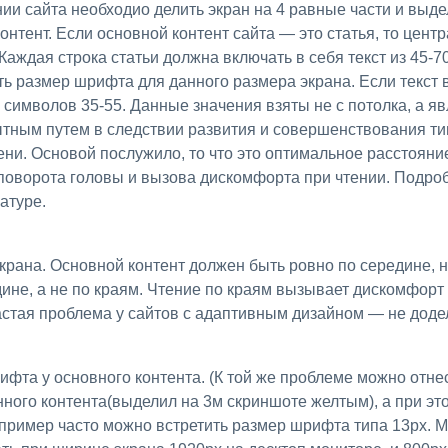
онтент. Если основной контент сайта — это статья, то цент
 Каждая строка статьи должна включать в себя текст из 45-
ть размер шрифта для данного размера экрана. Если текст 
 символов 35-55. Данные значения взяты не с потолка, а я
тным путем в следствии развития и совершенствования ти
ни. Основой послужило, то что это оптимальное расстояние 
з поворота головы и вызова дискомфорта при чтении. Подро
атуре.
дине, а не по краям. Чтение по краям вызывает дискомфорт
астая проблема у сайтов с адаптивным дизайном — не доде
фта у основного контента. (К той же проблеме можно отн
ного контента(выделил на 3м скриншоте желтым), а при это
пример часто можно встретить размер шрифта типа 13px. М