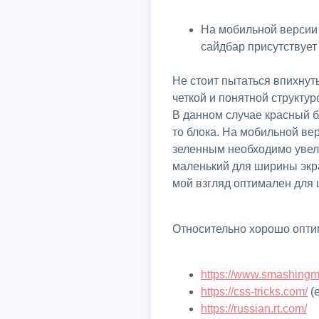
На мобильной версии 
сайдбар присутствует
Не стоит пытаться впихнуть побольше блоков с маленьким размером шрифта. Дизайн должен быть простым с
четкой и понятной структу
В данном случае красный б
то блока. На мобильной ве
зеленным необходимо увел
маленький для ширины экра
мой взгляд оптимален для 
Относительно хорошо опт
https://www.smashing
https://css-tricks.com/
(
https://russian.rt.com/