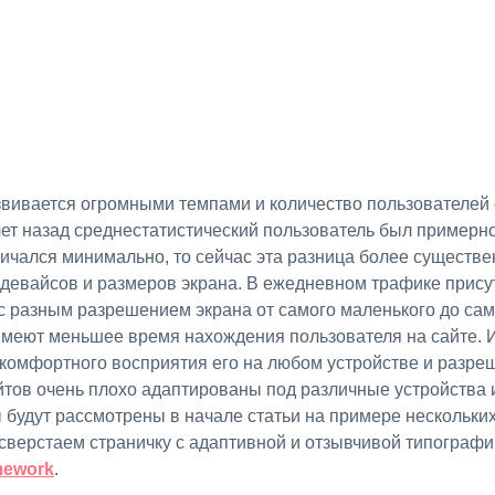
 лет назад среднестатистический пользователь был примерн
чался минимально, то сейчас эта разница более существе
 девайсов и размеров экрана. В ежедневном трафике прису
с разным разрешением экрана от самого маленького до сам
меют меньшее время нахождения пользователя на сайте. И
комфортного восприятия его на любом устройстве и разреш
йтов очень плохо адаптированы под различные устройства
 будут рассмотрены в начале статьи на примере нескольких
 сверстаем страничку с адаптивной и отзывчивой типограф
mework
.