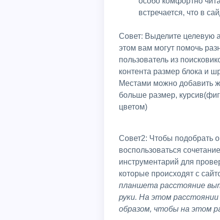
особо комфортно чита
встречается, что в с
Совет: Выделите целевую аудиторию сайта. Определите основной контент которым пользуется пользователь, в
этом вам могут помочь ра
пользователь из поисковик
контента размер блока и ш
Местами можно добавить жи
больше размер, курсив(фиг
цветом)
Совет2: Чтобы подобрать оптимальный размер шрифта вам в идеале нужно иметь разные устройства. Но можно
воспользоваться сочетани
инструментарий для провер
которые происходят с сайт
планшета расстояние выт
руки. На этом расстояни
образом, чтобы на этом 