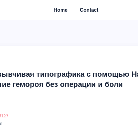
Home
Contact
зывчивая типографика с помощью H
ние гемороя без операции и боли
812/
в