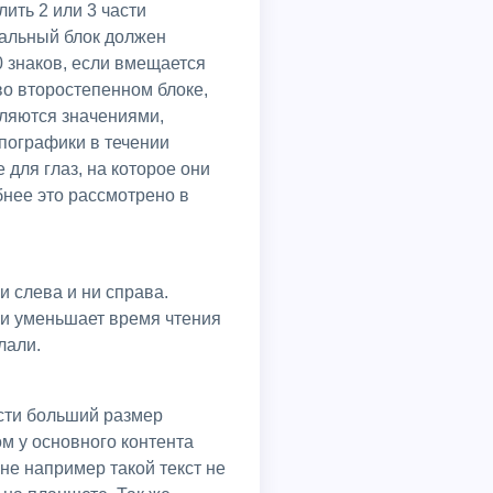
ральный блок должен
70 знаков, если вмещается
во второстепенном блоке,
вляются значениями,
пографики в течении
для глаз, на которое они
бнее это рассмотрено в
 и уменьшает время чтения
лали.
ести больший размер
м у основного контента
не например такой текст не