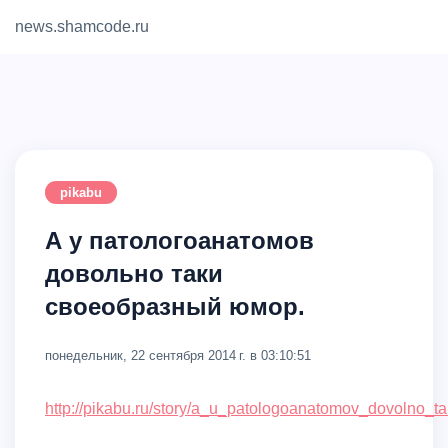
news.shamcode.ru
Home
Contact
pikabu
А у патологоанатомов
довольно таки
своеобразный юмор.
понедельник, 22 сентября 2014 г. в 03:10:51
http://pikabu.ru/story/a_u_patologoanatomov_dovolno_