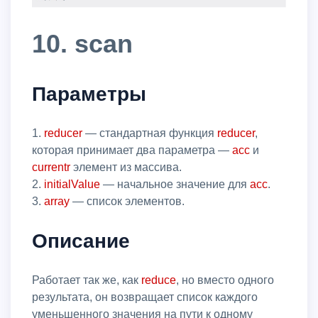
10. scan
Параметры
1.
reducer
— стандартная функция
reducer
,
которая принимает два параметра —
acc
и
currentr
элемент из массива.
2.
initialValue
— начальное значение для
acc
.
3.
array
— список элементов.
Описание
Работает так же, как
reduce
, но вместо одного
результата, он возвращает список каждого
уменьшенного значения на пути к одному