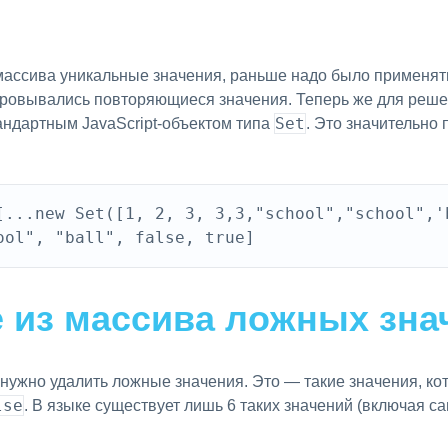
 массива уникальные значения, раньше надо было применя
ровывались повторяющиеся значения. Теперь же для реше
Set
андартным JavaScript-объектом типа
. Это значительно 
[...new Set([1, 2, 3, 3,3,"school","school",'
е из массива ложных зна
 нужно удалить ложные значения. Это — такие значения, кот
lse
. В языке существует лишь 6 таких значений (включая с