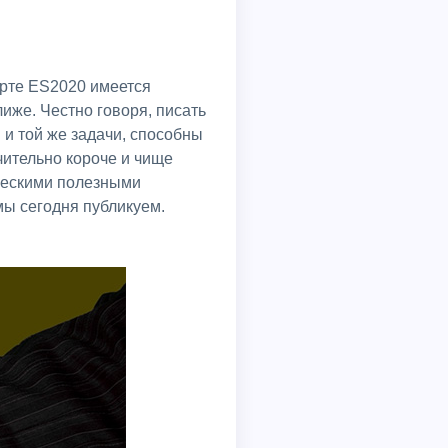
дарте ES2020 имеется
иже. Честно говоря, писать
и той же задачи, способны
ачительно короче и чище
яческими полезными
мы сегодня публикуем.