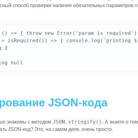
сный способ проверки наличия обязательных параметров п
 () => { throw new Error('param is required');
 = isRequired()) => { console.log(`printing ${
 2

рование JSON-кода
JSON.stringify()
ошо знакомы с методом
. А знаете о то
ь JSON-код? Это, на самом деле, очень просто.