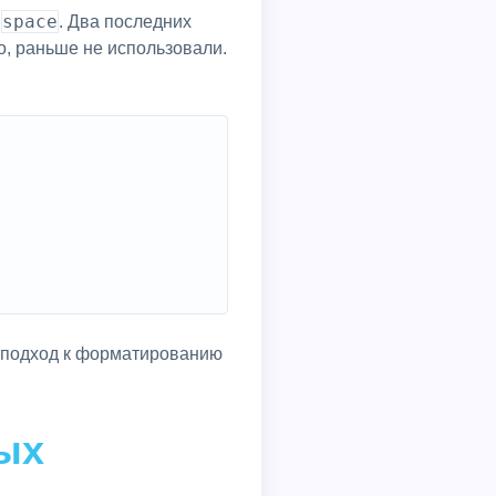
space
и
. Два последних
о, раньше не использовали.
й подход к форматированию
ных