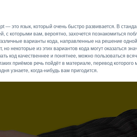
ipt — это язык, который очень быстро развивается. В стан
, с которыми вам, вероятно, захочется познакомиться побл
Различные варианты кода, направленные на решение одной 
ат, но некоторые из этих вариантов кода могут оказаться зн
елать код качественнее и понятнее, можно пользоваться вс
таких приёмов речь пойдёт в материале, перевод которого 
одня узнаете, когда-нибудь вам пригодится.