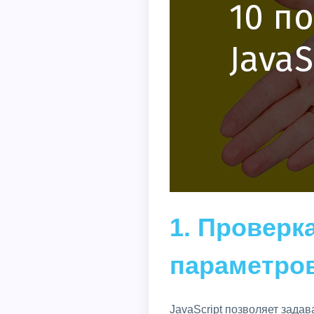
1. Проверк
параметро
JavaScript позволяет зада