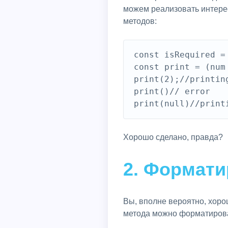
можем реализовать интере
методов:
const isRequired =
const print = (num
print(2);//printing
print()// error

Хорошо сделано, правда?
2. Формати
Вы, вполне вероятно, хор
метода можно форматироват