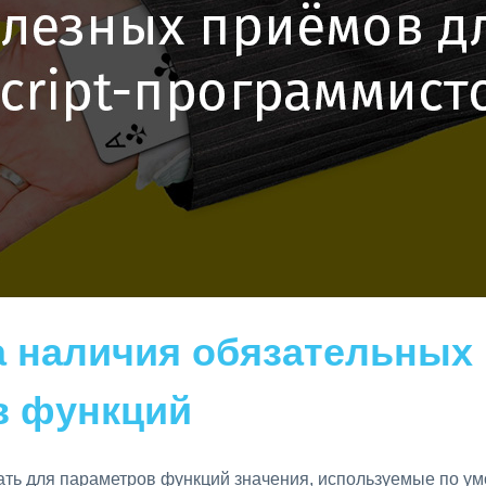
а наличия обязательных
в функций
вать для параметров функций значения, используемые по ум