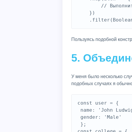
        // Выполни
    })

Пользуясь подобной констр
5. Объедин
У меня было несколько слу
подобных случаях я обычн
const user = { 

 name: 'John Ludwig
 gender: 'Male' 

 };

const college = { 
