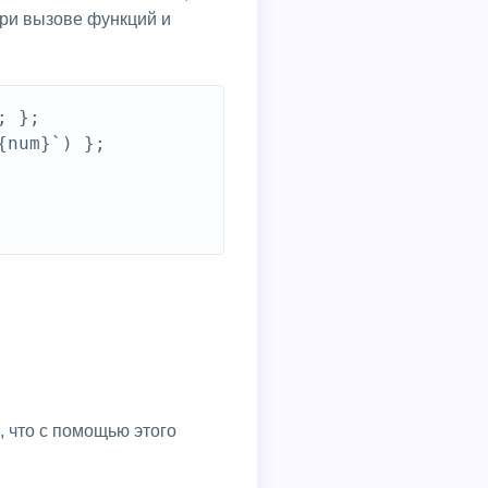
ри вызове функций и
 };

num}`) };

м, что с помощью этого