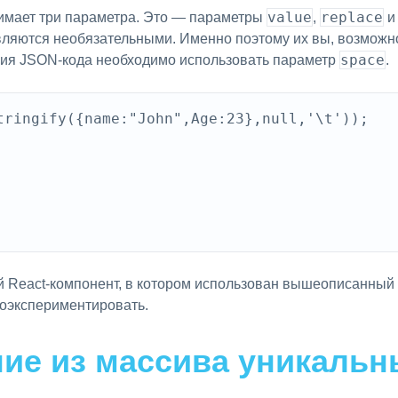
value
replace
мает три параметра. Это — параметры
,
вляются необязательными. Именно поэтому их вы, возможн
space
ия JSON-кода необходимо использовать параметр
.
tringify({name:"John",Age:23},null,'\t'));

ой React-компонент, в котором использован вышеописанны
поэкспериментировать.
ние из массива уникаль