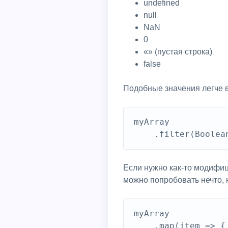
undefined
null
NaN
0
«» (пустая строка)
false
Подобные значения легче 
myArray

Если нужно как-то модифиц
можно попробовать нечто,
myArray

    .map(item => {
