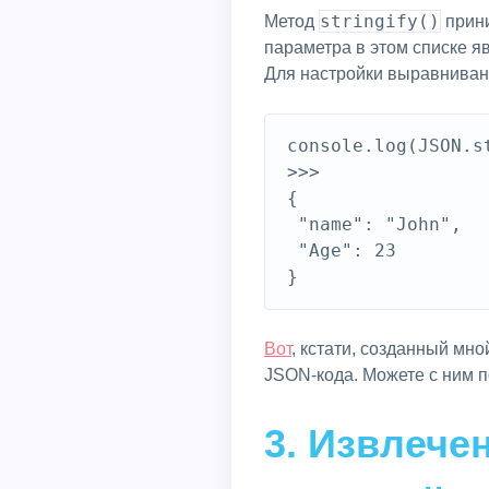
stringify()
Метод
прини
параметра в этом списке я
Для настройки выравниван
console.log(JSON.s
>>> 

{

 "name": "John",

 "Age": 23

Вот
, кстати, созданный мн
JSON-кода. Можете с ним 
3. Извлече