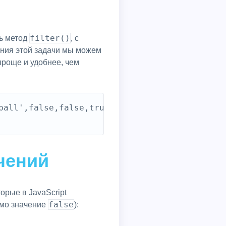
filter()
ть метод
, с
ния этой задачи мы можем
проще и удобнее, чем
ball',false,false,true,true])];

чений
орые в JavaScript
false
амо значение
):