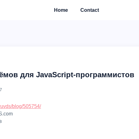
Home
Contact
ёмов для JavaScript-программистов
7
ruvds/blog/505754/
S.com
в